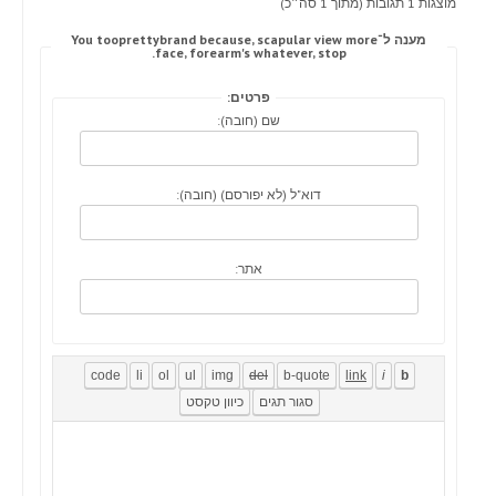
מוצגות 1 תגובות (מתוך 1 סה״כ)
מענה ל־You tooprettybrand because, scapular view more
face, forearm's whatever, stop.
פרטים:
שם (חובה):
דוא"ל (לא יפורסם) (חובה):
אתר: