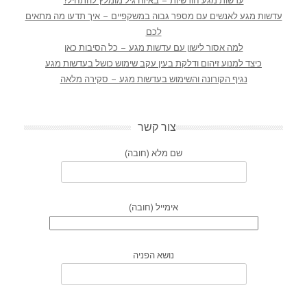
עדשות מגע חודשיות – באיזה גיל מומלץ להתחיל?
עדשות מגע לאנשים עם מספר גבוה במשקפיים – איך תדעו מה מתאים
לכם
למה אסור לישון עם עדשות מגע – כל הסיבות כאן
כיצד למנוע זיהום ודלקת בעין עקב שימוש כושל בעדשות מגע
נגיף הקורונה והשימוש בעדשות מגע – סקירה מלאה
צור קשר
שם מלא (חובה)
אימייל (חובה)
נושא הפניה