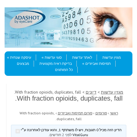
Skip to content
Menu
מגזין עדשות
לאתר עדשות
סוגי עדשות
עיסקה שנתית
תמיסות ואביזרים
בדיקת ראיה מקצועית
מבצעים
כל המותגים
מגזין עדשות
>
דיונים
> With fraction opioids, duplicates, fall.
With fraction opioids, duplicates, fall.
ראשי
›
פורומים
›
פורום תמיסות ואביזרים
›
With fraction opioids,
duplicates, fall.
הדיון הזה מכיל 0 תגובות, ויש לו משתתף 1, והוא עודכן לאחרונה ע״י
VitalGuru
לפני 2 חודשים
.