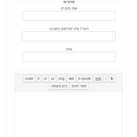
פרטים:
שם (חובה):
דוא"ל (לא יפורסם) (חובה):
אתר: