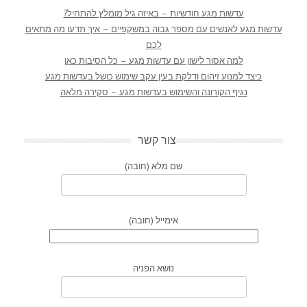
עדשות מגע חודשיות – באיזה גיל מומלץ להתחיל?
עדשות מגע לאנשים עם מספר גבוה במשקפיים – איך תדעו מה מתאים
לכם
למה אסור לישון עם עדשות מגע – כל הסיבות כאן
כיצד למנוע זיהום ודלקת בעין עקב שימוש כושל בעדשות מגע
נגיף הקורונה והשימוש בעדשות מגע – סקירה מלאה
צור קשר
שם מלא (חובה)
אימייל (חובה)
נושא הפניה