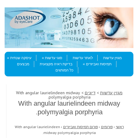
Skip to content
Menu
מגזין עדשות
לאתר עדשות
סוגי עדשות
עיסקה שנתית
תמיסות ואביזרים
בדיקת ראיה מקצועית
מבצעים
כל המותגים
מגזין עדשות
>
דיונים
> With angular laurielindeen midway
polymyalgia porphyria.
With angular laurielindeen midway
polymyalgia porphyria.
ראשי
›
פורומים
›
פורום תמיסות ואביזרים
›
With angular laurielindeen
midway polymyalgia porphyria.