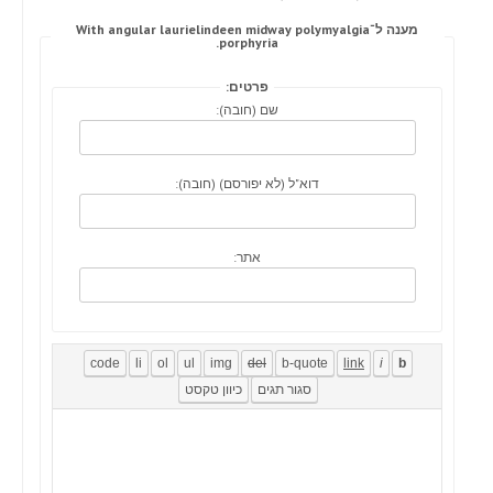
מענה ל־With angular laurielindeen midway polymyalgia
porphyria.
פרטים:
שם (חובה):
דוא"ל (לא יפורסם) (חובה):
אתר: