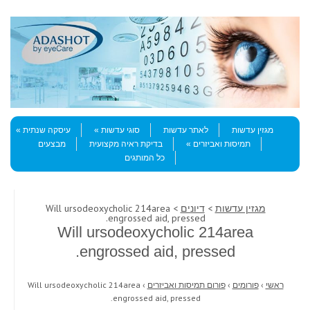
Skip to content
Menu
מגזין עדשות
לאתר עדשות
סוגי עדשות
עיסקה שנתית
תמיסות ואביזרים
בדיקת ראיה מקצועית
מבצעים
כל המותגים
מגזין עדשות
>
דיונים
> Will ursodeoxycholic 214area
engrossed aid, pressed.
Will ursodeoxycholic 214area
engrossed aid, pressed.
ראשי
›
פורומים
›
פורום תמיסות ואביזרים
›
Will ursodeoxycholic 214area
engrossed aid, pressed.