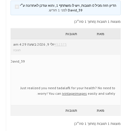
הדיון הזה מכיל 0 תגובות, ויש לו משתתף 1, והוא עודכן לאחרונה ע״י
David_39
לפני 1 חודש
.
מוצגות 1 תגובות (מתוך 1 סה״כ)
מאת
תגובות
#52373
יולי 9, 2026 בשעה 4:29 am
תגובה
David_39
Just realized you need tadalafil for your health? No need to
worry! You can
ivintageimages
easily and safely.
מאת
תגובות
מוצגות 1 תגובות (מתוך 1 סה״כ)