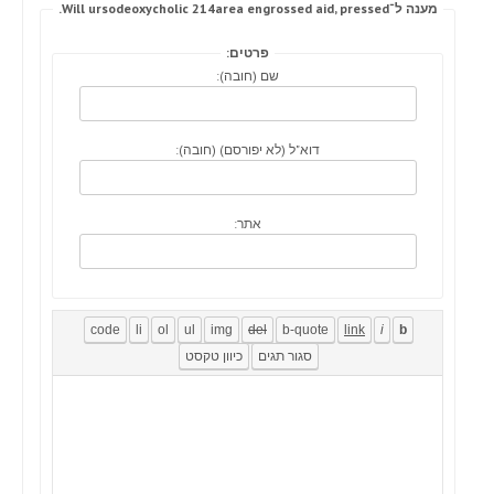
מענה ל־Will ursodeoxycholic 214area engrossed aid, pressed.
פרטים:
שם (חובה):
דוא"ל (לא יפורסם) (חובה):
אתר: