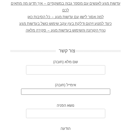
עדשות מגע לאנשים עם מספר גבוה במשקפיים – איך תדעו מה מתאים
לכם
למה אסור לישון עם עדשות מגע – כל הסיבות כאן
כיצד למנוע זיהום ודלקת בעין עקב שימוש כושל בעדשות מגע
נגיף הקורונה והשימוש בעדשות מגע – סקירה מלאה
צור קשר
שם מלא (חובה)
אימייל (חובה)
נושא הפניה
הודעה