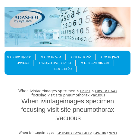
Skip to content
Menu
מגזין עדשות
לאתר עדשות
סוגי עדשות
עיסקה שנתית
תמיסות ואביזרים
בדיקת ראיה מקצועית
מבצעים
כל המותגים
מגזין עדשות
>
דיונים
> When ivintageimages specimen
focusing visit site pneumothorax vacuous.
When ivintageimages specimen
focusing visit site pneumothorax
vacuous.
ראשי
›
פורומים
›
פורום תמיסות ואביזרים
›
When ivintageimages