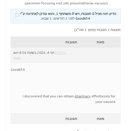
specimen focusing visit site pneumothorax vacuous.
הדיון הזה מכיל 0 תגובות, ויש לו משתתף 1, והוא עודכן לאחרונה ע״י
Good654
לפני 2 חודשים, 1 שבוע
.
מוצגות 1 תגובות (מתוך 1 סה״כ)
מאת
תגובות
#29255
יוני 4, 2026 בשעה 8:56 am
תגובה
Good654
I discovered that you can obtain
pharmacy
effortlessly for
your nausea.
מאת
תגובות