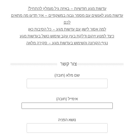
עדשות מגע חודשיות – באיזה גיל מומלץ להתחיל?
עדשות מגע לאנשים עם מספר גבוה במשקפיים – איך תדעו מה מתאים
לכם
למה אסור לישון עם עדשות מגע – כל הסיבות כאן
כיצד למנוע זיהום ודלקת בעין עקב שימוש כושל בעדשות מגע
נגיף הקורונה והשימוש בעדשות מגע – סקירה מלאה
צור קשר
שם מלא (חובה)
אימייל (חובה)
נושא הפניה