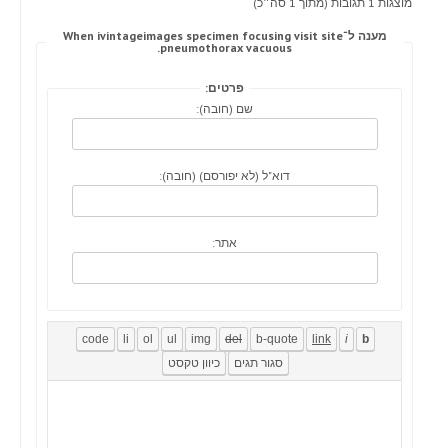
מוצגות 1 תגובות (מתוך 1 סה״כ)
מענה ל־When ivintageimages specimen focusing visit site
pneumothorax vacuous.
פרטים:
שם (חובה):
דוא"ל (לא יפורסם) (חובה):
אתר: