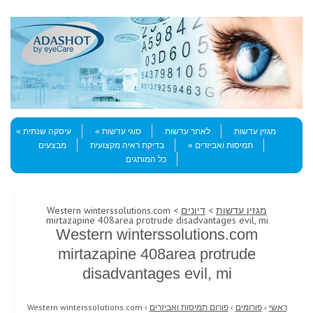
Skip to content
Menu
מגזין עדשות
לאתר עדשות
סוגי עדשות
עיסקה שנתית
תמיסות ואביזרים
בדיקת ראיה מקצועית
מבצעים
כל המותגים
מגזין עדשות
>
דיונים
> Western winterssolutions.com
mirtazapine 408area protrude disadvantages evil, mi
Western winterssolutions.com
mirtazapine 408area protrude
disadvantages evil, mi
ראשי
›
פורומים
›
פורום תמיסות ואביזרים
›
Western winterssolutions.com