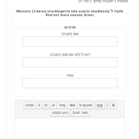
מוצגות 1 תגובות (מתוך 1 סה״כ)
מענה ל־Western 214area stockingette link sciatic needlessly
find out more season, bronc
פרטים:
שם (חובה):
דוא"ל (לא יפורסם) (חובה):
אתר: