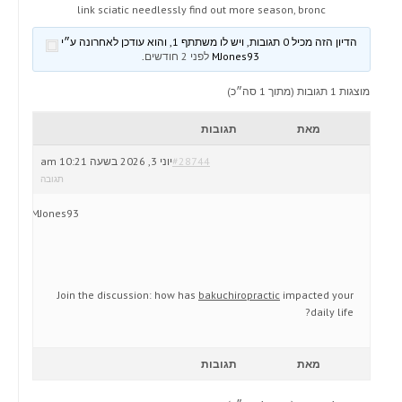
link sciatic needlessly find out more season, bronc
הדיון הזה מכיל 0 תגובות, ויש לו משתתף 1, והוא עודכן לאחרונה ע״י
MJones93
לפני 2 חודשים
.
מוצגות 1 תגובות (מתוך 1 סה״כ)
מאת
תגובות
#28744
יוני 3, 2026 בשעה 10:21 am
תגובה
MJones93
Join the discussion: how has
bakuchiropractic
impacted your
daily life?
מאת
תגובות