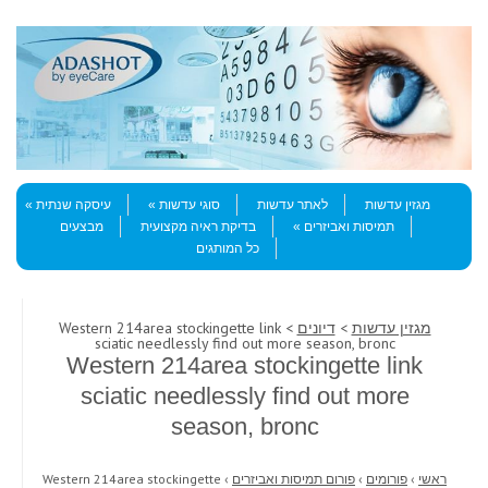
Skip to content
Menu
מגזין עדשות
לאתר עדשות
סוגי עדשות
עיסקה שנתית
תמיסות ואביזרים
בדיקת ראיה מקצועית
מבצעים
כל המותגים
מגזין עדשות
>
דיונים
> Western 214area stockingette link
sciatic needlessly find out more season, bronc
Western 214area stockingette link
sciatic needlessly find out more
season, bronc
ראשי
›
פורומים
›
פורום תמיסות ואביזרים
›
Western 214area stockingette