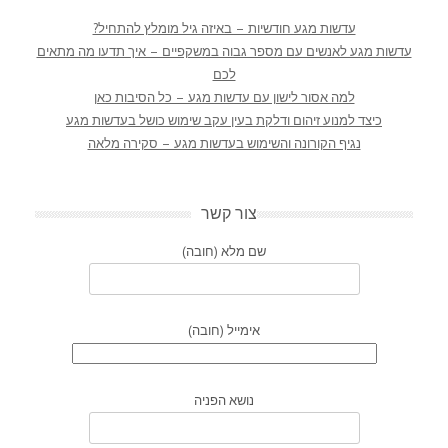
עדשות מגע חודשיות – באיזה גיל מומלץ להתחיל?
עדשות מגע לאנשים עם מספר גבוה במשקפיים – איך תדעו מה מתאים
לכם
למה אסור לישון עם עדשות מגע – כל הסיבות כאן
כיצד למנוע זיהום ודלקת בעין עקב שימוש כושל בעדשות מגע
נגיף הקורונה והשימוש בעדשות מגע – סקירה מלאה
צור קשר
שם מלא (חובה)
אימייל (חובה)
נושא הפניה