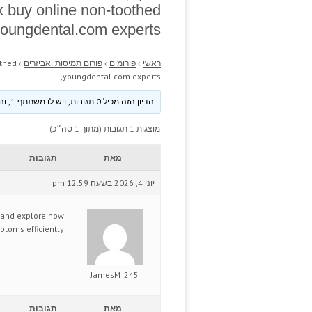
x buy online non-toothed
oungdental.com experts,
ראשי
›
פורומים
›
פורום תמיסות ואביזרים
›
othed
youngdental.com experts,
הדיון הזה מכיל 0 תגובות, ויש לו משתתף 1, והוא עודכן לאחרונה ע״י
מוצגות 1 תגובות (מתוך 1 סה״כ)
מאת
תגובות
יוני 4, 2026 בשעה 12:59 pm
t, and explore how
toms efficiently.
JamesM_245
מאת
תגובות