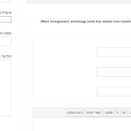
אימייל (
נושא הפ
הודעה