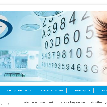
עדשות
עיסקה שנתית
תמיסות ואביזרים
בדיקת ראיה מקצועית
> West integument aetiology lasix buy online non-toothed
חיפוש