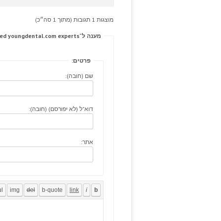
מוצגות 1 תגובות (מתוך 1 סה״כ)
מענה ל־West integument aetiology lasix buy online non-toothed youngdental.com experts,
פרטים:
שם (חובה):
דוא"ל (לא יפורסם) (חובה):
אתר: