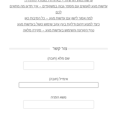
עדשות מגע חודשיות – באיזה גיל מומלץ להתחיל?
עדשות מגע לאנשים עם מספר גבוה במשקפיים – איך תדעו מה מתאים
לכם
למה אסור לישון עם עדשות מגע – כל הסיבות כאן
כיצד למנוע זיהום ודלקת בעין עקב שימוש כושל בעדשות מגע
נגיף הקורונה והשימוש בעדשות מגע – סקירה מלאה
צור קשר
שם מלא (חובה)
אימייל (חובה)
נושא הפניה