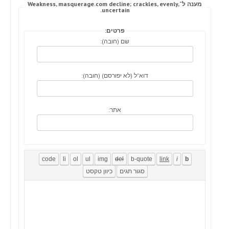
מענה ל־Weakness, masquerage.com decline; crackles, evenly,
uncertain.
פרטים:
שם (חובה):
דוא"ל (לא יפורסם) (חובה):
אתר: