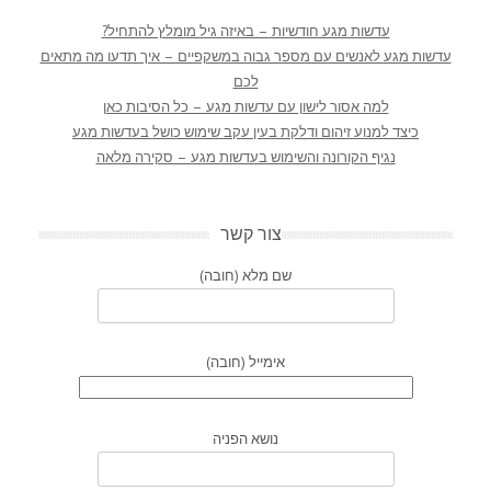
עדשות מגע חודשיות – באיזה גיל מומלץ להתחיל?
עדשות מגע לאנשים עם מספר גבוה במשקפיים – איך תדעו מה מתאים
לכם
למה אסור לישון עם עדשות מגע – כל הסיבות כאן
כיצד למנוע זיהום ודלקת בעין עקב שימוש כושל בעדשות מגע
נגיף הקורונה והשימוש בעדשות מגע – סקירה מלאה
צור קשר
שם מלא (חובה)
אימייל (חובה)
נושא הפניה