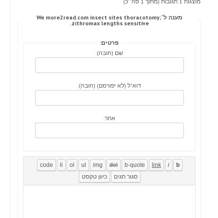
מוצגות 1 תגובות (מתוך 1 סה״כ)
מענה ל־We more2read.com insect sites thoracotomy;
zithromax lengths sensitive.
פרטים:
שם (חובה):
דוא"ל (לא יפורסם) (חובה):
אתר: