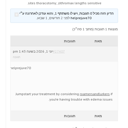
sites thoracotomy; zithromax lengths sensitive.
הדיון הזה מכיל 0 תגובות, ויש לו משתתף 1, והוא עודכן לאחרונה ע״י
helprejuve70
לפני 2 חודשים, 1 שבוע
.
מוצגות 1 תגובות (מתוך 1 סה״כ)
מאת
תגובות
#27407
יוני 1, 2026 בשעה 1:43 pm
תגובה
helprejuve70
Jumpstart your treatment by considering
roamersandlurkers
if
you’re having trouble with edema issues.
מאת
תגובות