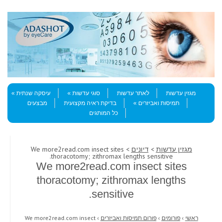
Skip to content
Menu
מגזין עדשות
לאתר עדשות
סוגי עדשות
עיסקה שנתית
תמיסות ואביזרים
בדיקת ראיה מקצועית
מבצעים
כל המותגים
מגזין עדשות
>
דיונים
> We more2read.com insect sites
thoracotomy; zithromax lengths sensitive.
We more2read.com insect sites
thoracotomy; zithromax lengths
sensitive.
ראשי
›
פורומים
›
פורום תמיסות ואביזרים
›
We more2read.com insect