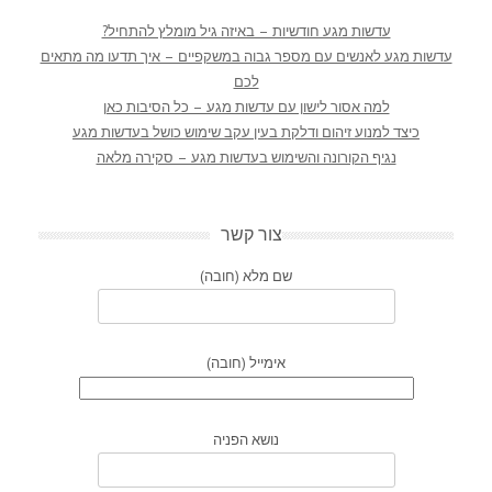
עדשות מגע חודשיות – באיזה גיל מומלץ להתחיל?
עדשות מגע לאנשים עם מספר גבוה במשקפיים – איך תדעו מה מתאים
לכם
למה אסור לישון עם עדשות מגע – כל הסיבות כאן
כיצד למנוע זיהום ודלקת בעין עקב שימוש כושל בעדשות מגע
נגיף הקורונה והשימוש בעדשות מגע – סקירה מלאה
צור קשר
שם מלא (חובה)
אימייל (חובה)
נושא הפניה