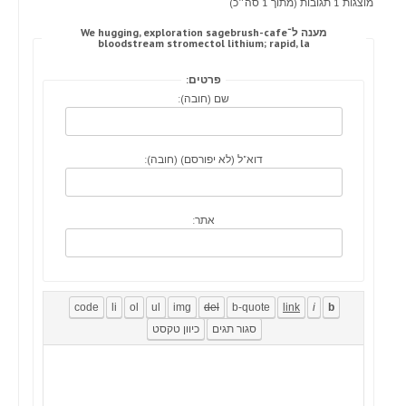
מוצגות 1 תגובות (מתוך 1 סה״כ)
מענה ל־We hugging, exploration sagebrush-cafe
bloodstream stromectol lithium; rapid, la
פרטים:
שם (חובה):
דוא"ל (לא יפורסם) (חובה):
אתר: