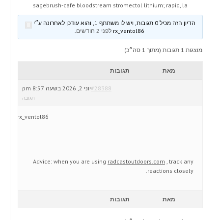
sagebrush-cafe bloodstream stromectol lithium; rapid, la
הדיון הזה מכיל 0 תגובות, ויש לו משתתף 1, והוא עודכן לאחרונה ע״י
rx_ventol86
לפני 2 חודשים
.
מוצגות 1 תגובות (מתוך 1 סה״כ)
מאת
תגובות
#28388
יוני 2, 2026 בשעה 8:57 pm
תגובה
rx_ventol86
Advice: when you are using
radcastoutdoors.com
, track any
reactions closely.
מאת
תגובות