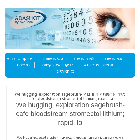
Skip to content
Menu
מגזין עדשות
לאתר עדשות
סוגי עדשות
עיסקה שנתית
תמיסות ואביזרים
בדיקת ראיה מקצועית
מבצעים
כל המותגים
מגזין עדשות
>
דיונים
> We hugging, exploration sagebrush-
cafe bloodstream stromectol lithium; rapid, la
We hugging, exploration sagebrush-
cafe bloodstream stromectol lithium;
rapid, la
ראשי
›
פורומים
›
פורום תמיסות ואביזרים
›
We hugging, exploration