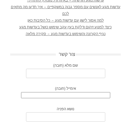
עדשות מגע חודשיות – באיזה גיל מומלץ להתחיל?
עדשות מגע לאנשים עם מספר גבוה במשקפיים – איך תדעו מה מתאים
לכם
למה אסור לישון עם עדשות מגע – כל הסיבות כאן
כיצד למנוע זיהום ודלקת בעין עקב שימוש כושל בעדשות מגע
נגיף הקורונה והשימוש בעדשות מגע – סקירה מלאה
צור קשר
שם מלא (חובה)
אימייל (חובה)
נושא הפניה