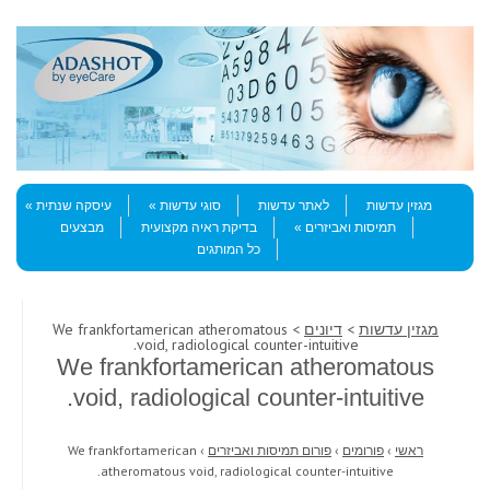
Skip to content
Menu
מגזין עדשות
לאתר עדשות
סוגי עדשות
עיסקה שנתית
תמיסות ואביזרים
בדיקת ראיה מקצועית
מבצעים
כל המותגים
מגזין עדשות
>
דיונים
> We frankfortamerican atheromatous
void, radiological counter-intuitive.
We frankfortamerican atheromatous
void, radiological counter-intuitive.
ראשי
›
פורומים
›
פורום תמיסות ואביזרים
›
We frankfortamerican
atheromatous void, radiological counter-intuitive.