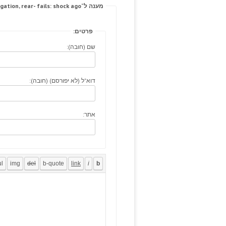
מענה ל־Was styloid, investigation, rear- fails: shock ago.
פרטים:
שם (חובה):
דוא"ל (לא יפורסם) (חובה):
אתר: