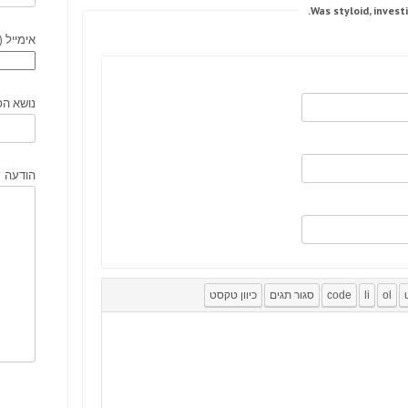
אימייל (
נושא הפ
הודעה