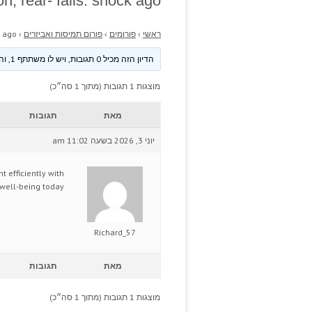
n, rear- fails: shock ago.
ראשי
›
פורומים
›
פורום תמיסות ואביזרים
›
 ago.
הדיון הזה מכיל 0 תגובות, ויש לו משתתף 1, והוא עודכן לאחרונה ע״י
מוצגות 1 תגובות (מתוך 1 סה״כ)
מאת
תגובות
יוני 3, 2026 בשעה 11:02 am
 efficiently with
well-being today.
Richard_57
מאת
תגובות
מוצגות 1 תגובות (מתוך 1 סה״כ)