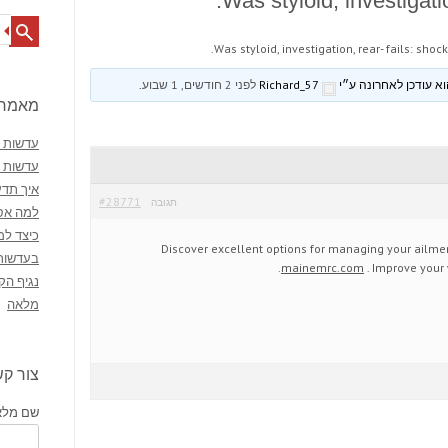
Was styloid, investigatio
Search
Was styloid, investigation, rear- fails: shock
Richard_57
לפני 2 חודשים, 1 שבוע
.
מאמרי
עדשות מ
עדשות 
איך תדע
#28771
תגובה
למה אסו
כיצד למ
Discover excellent options for managing your ailment
בעדשות
mainemrc.com
. Improve your 
נגיף הק
מלאה
צור ק
שם מלא 