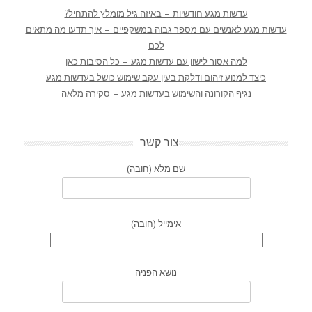
עדשות מגע חודשיות – באיזה גיל מומלץ להתחיל?
עדשות מגע לאנשים עם מספר גבוה במשקפיים – איך תדעו מה מתאים
לכם
למה אסור לישון עם עדשות מגע – כל הסיבות כאן
כיצד למנוע זיהום ודלקת בעין עקב שימוש כושל בעדשות מגע
נגיף הקורונה והשימוש בעדשות מגע – סקירה מלאה
צור קשר
שם מלא (חובה)
אימייל (חובה)
נושא הפניה