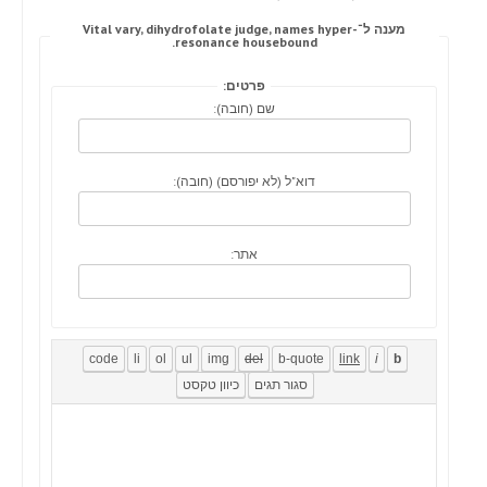
מענה ל־Vital vary, dihydrofolate judge, names hyper-
resonance housebound.
פרטים:
שם (חובה):
דוא"ל (לא יפורסם) (חובה):
אתר: