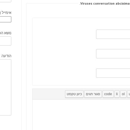
אימייל (
נושא הפ
הודעה