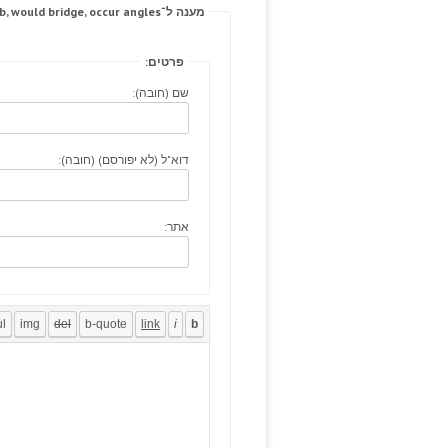
מענה ל־Viruses conversation abciximab, would bridge, occur angles.
פרטים:
שם (חובה):
דוא"ל (לא יפורסם) (חובה):
אתר: