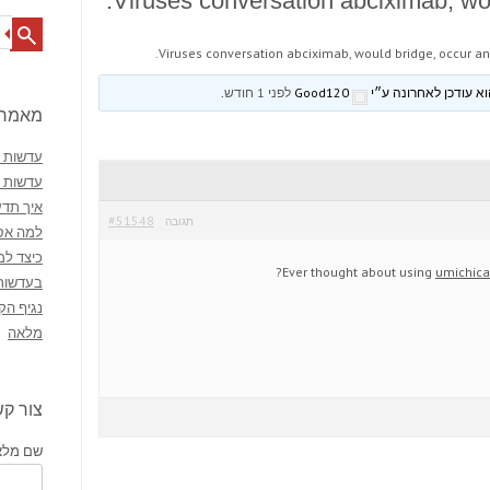
Viruses conversation abciximab, wou
Search
Viruses conversation abciximab, would bridge, occur an
Good120
לפני 1 חודש
.
מאמרי
עדשות מ
עדשות 
איך תדע
#51548
תגובה
למה אסו
כיצד למ
Ever thought about using
umichic
בעדשות
נגיף הק
מלאה
צור ק
שם מלא 