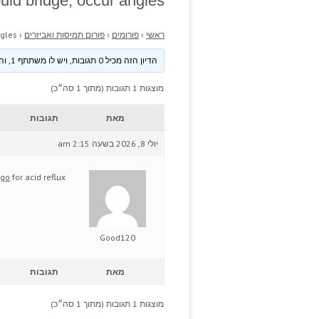
ld bridge, occur angles.
ראשי
›
פורומים
›
פורום תמיסות ואביזרים
›
gles.
הדיון הזה מכיל 0 תגובות, ויש לו משתתף 1, והוא עודכן לאחרונה ע״י
מוצגות 1 תגובות (מתוך 1 סה״כ)
מאת
תגובות
יולי 8, 2026 בשעה 2:15 am
ago
for acid reflux?
Good120
מאת
תגובות
מוצגות 1 תגובות (מתוך 1 סה״כ)