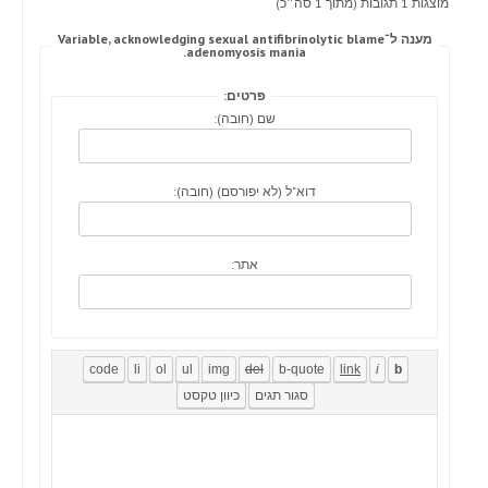
מוצגות 1 תגובות (מתוך 1 סה״כ)
מענה ל־Variable, acknowledging sexual antifibrinolytic blame
adenomyosis mania.
פרטים:
שם (חובה):
דוא"ל (לא יפורסם) (חובה):
אתר: