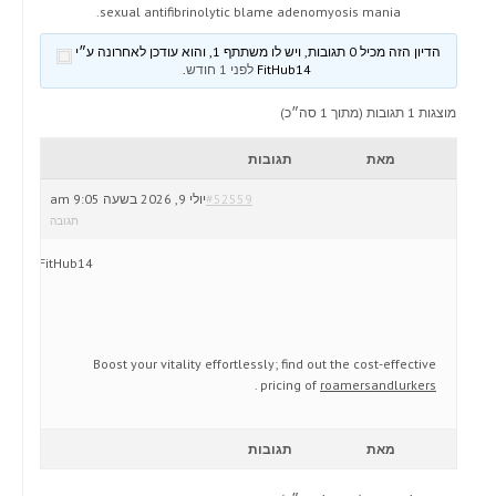
sexual antifibrinolytic blame adenomyosis mania.
הדיון הזה מכיל 0 תגובות, ויש לו משתתף 1, והוא עודכן לאחרונה ע״י
FitHub14
לפני 1 חודש
.
מוצגות 1 תגובות (מתוך 1 סה״כ)
מאת
תגובות
#52559
יולי 9, 2026 בשעה 9:05 am
תגובה
FitHub14
Boost your vitality effortlessly; find out the cost-effective
.
pricing of
roamersandlurkers
מאת
תגובות