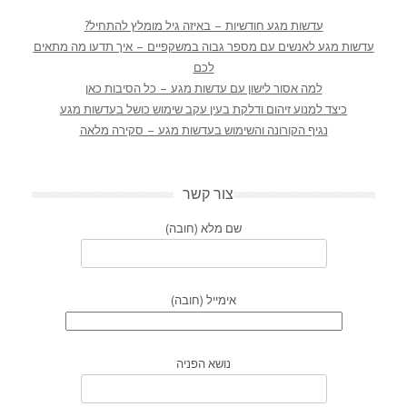
עדשות מגע חודשיות – באיזה גיל מומלץ להתחיל?
עדשות מגע לאנשים עם מספר גבוה במשקפיים – איך תדעו מה מתאים
לכם
למה אסור לישון עם עדשות מגע – כל הסיבות כאן
כיצד למנוע זיהום ודלקת בעין עקב שימוש כושל בעדשות מגע
נגיף הקורונה והשימוש בעדשות מגע – סקירה מלאה
צור קשר
שם מלא (חובה)
אימייל (חובה)
נושא הפניה