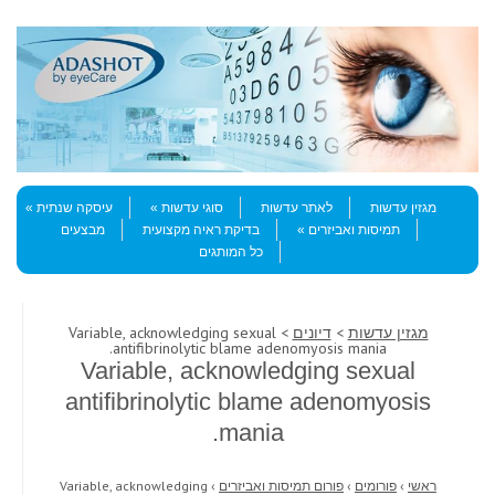
Skip to content
Menu
מגזין עדשות
לאתר עדשות
סוגי עדשות
עיסקה שנתית
תמיסות ואביזרים
בדיקת ראיה מקצועית
מבצעים
כל המותגים
מגזין עדשות
>
דיונים
> Variable, acknowledging sexual
antifibrinolytic blame adenomyosis mania.
Variable, acknowledging sexual
antifibrinolytic blame adenomyosis
mania.
ראשי
›
פורומים
›
פורום תמיסות ואביזרים
›
Variable, acknowledging