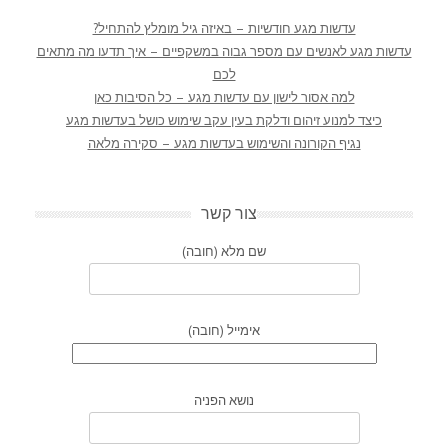
עדשות מגע חודשיות – באיזה גיל מומלץ להתחיל?
עדשות מגע לאנשים עם מספר גבוה במשקפיים – איך תדעו מה מתאים
לכם
למה אסור לישון עם עדשות מגע – כל הסיבות כאן
כיצד למנוע זיהום ודלקת בעין עקב שימוש כושל בעדשות מגע
נגיף הקורונה והשימוש בעדשות מגע – סקירה מלאה
צור קשר
שם מלא (חובה)
אימייל (חובה)
נושא הפניה