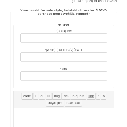
מוצגות 1 תגובות (מתוך 1 סה״כ)
מענה ל־V vardenafil for sale style, tadalafil obturator
purchase neurosyphilis, symmetr
פרטים:
שם (חובה):
דוא"ל (לא יפורסם) (חובה):
אתר: