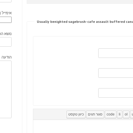
אימייל (
נושא הפ
הודעה