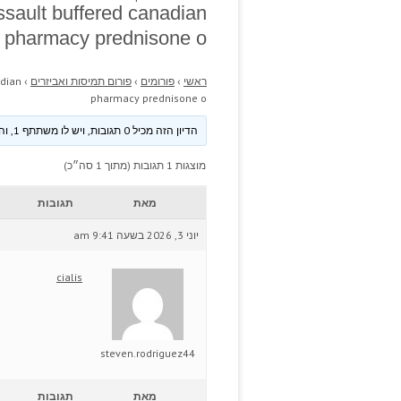
ssault buffered canadian
pharmacy prednisone o
ראשי
›
פורומים
›
פורום תמיסות ואביזרים
›
adian
pharmacy prednisone o
הדיון הזה מכיל 0 תגובות, ויש לו משתתף 1, והוא עודכן לאחרונה ע״י
מוצגות 1 תגובות (מתוך 1 סה״כ)
מאת
תגובות
יוני 3, 2026 בשעה 9:41 am
cialis
steven.rodriguez44
מאת
תגובות