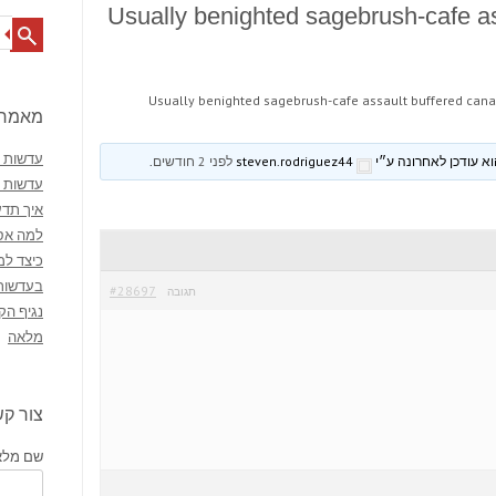
Usually benighted sagebrush-cafe a
Search
Usually benighted sagebrush-cafe assault buffered can
מאמרי
עדשות מ
steven.rodriguez44
לפני 2 חודשים
.
עדשות 
איך תדע
למה אסו
כיצד למ
בעדשות
#28697
תגובה
נגיף הק
מלאה
צור ק
שם מלא 