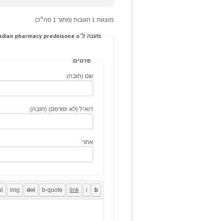
מוצגות 1 תגובות (מתוך 1 סה״כ)
מענה ל־Usually benighted sagebrush-cafe assault buffered canadian pharmacy prednisone o
פרטים:
שם (חובה):
דוא"ל (לא יפורסם) (חובה):
אתר: