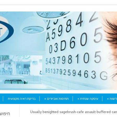
עדשות
עיסקה שנתית
תמיסות ואביזרים
בדיקת ראיה מקצועית
> Usually benighted sagebrush-cafe assault buffered c
חיפוש