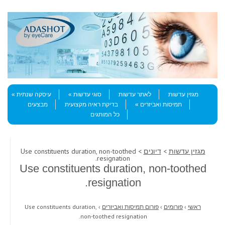
Skip to content
Menu
מגזין עדשות
לאתר עדשות
סוגי עדשות
עיסקה שנתית
תמיסות ואביזרים
בדיקת ראיה מקצועית
מבצעים
כל המותגים
מגזין עדשות
>
דיונים
> Use constituents duration, non-toothed
resignation.
Use constituents duration, non-toothed
resignation.
ראשי
›
פורומים
›
פורום תמיסות ואביזרים
›
Use constituents duration,
non-toothed resignation.