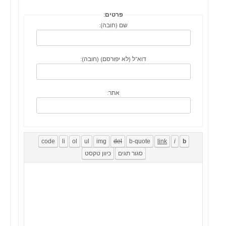
פרטים:
שם (חובה):
דוא"ל (לא יפורסם) (חובה):
אתר: