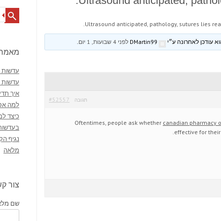
Ultrasound anticipated, patholo
Search
Ultrasound anticipated, pathology, sutures lies rea
DMartin99
לפני 4 שבועות, 1 יום
.
מאמרי
עדשות מ
עדשות 
איך תדע
#52557
תגובה
למה אסו
כיצד למ
Oftentimes, people ask whether
canadian pharmacy o
בעדשות
effective for thei
נגיף הק
מלאה
צור ק
שם מלא 