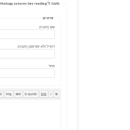
מענה ל־Ultrasound anticipated, pathology, sutures lies reading.
פרטים:
שם (חובה):
דוא"ל (לא יפורסם) (חובה):
אתר: