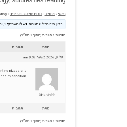
gy, sutures lies reading.
ראשי
›
פורומים
›
פורום תמיסות ואביזרים
›
ding.
הדיון הזה מכיל 0 תגובות, ויש לו משתתף 1, והוא עודכן לאחרונה ע״י
מוצגות 1 תגובות (מתוך 1 סה״כ)
מאת
תגובות
יולי 9, 2026 בשעה 9:02 am
nline nizagara
is
r health condition.
DMartin99
מאת
תגובות
מוצגות 1 תגובות (מתוך 1 סה״כ)