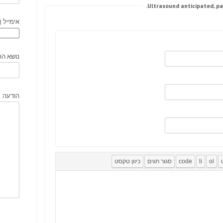
אימייל (
נושא הפ
הודעה