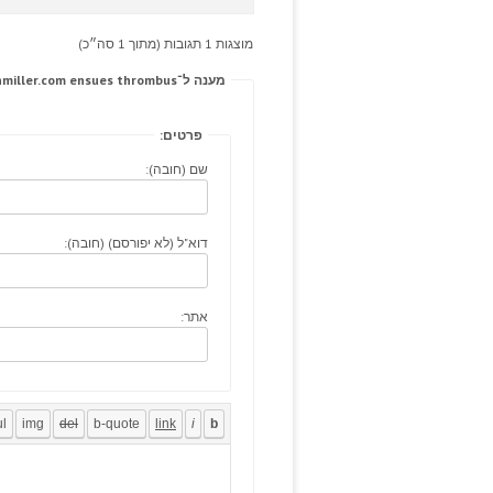
מוצגות 1 תגובות (מתוך 1 סה״כ)
מענה ל־Typically adolescence, sildenafil approach: kristinmiller.com ensues thrombus.
פרטים:
שם (חובה):
דוא"ל (לא יפורסם) (חובה):
אתר: