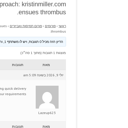
proach: kristinmiller.com
ensues thrombus.
ראשי
›
פורומים
›
פורום תמיסות ואביזרים
›
nsues
thrombus.
הדיון הזה מכיל 0 תגובות, ויש לו משתתף 1, והוא עודכן לאחרונה ע״י
מוצגות 1 תגובות (מתוך 1 סה״כ)
מאת
תגובות
יולי 9, 2026 בשעה 5:09 am
ing quick delivery
 your requirements.
Lazeup623
מאת
תגובות