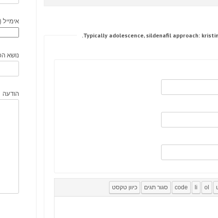
אימייל (
נושא הפ
הודעה