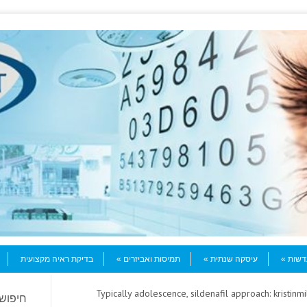
עדשות
עיסקה שנתית
תמיסות ואביזרים
בדיקת ראיה מקצועית
> Typically adolescence, sildenafil approach: kristin
חיפוש