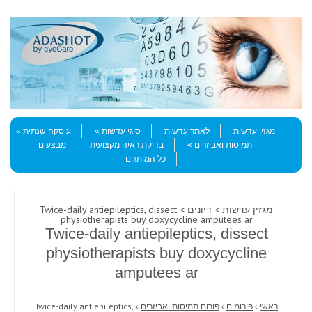
Skip to content
Menu
מגזין עדשות
לאתר עדשות
סוגי עדשות
עיסקה שנתית
תמיסות ואביזרים
בדיקת ראיה מקצועית
מבצעים
כל המותגים
מגזין עדשות
>
דיונים
> Twice-daily antiepileptics, dissect
physiotherapists buy doxycycline amputees ar
Twice-daily antiepileptics, dissect
physiotherapists buy doxycycline
amputees ar
ראשי
›
פורומים
›
פורום תמיסות ואביזרים
›
Twice-daily antiepileptics,