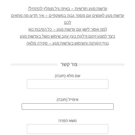
עדשות מגע חודשיות – באיזה גיל מומלץ להתחיל?
עדשות מגע לאנשים עם מספר גבוה במשקפיים – איך תדעו מה מתאים
לכם
למה אסור לישון עם עדשות מגע – כל הסיבות כאן
כיצד למנוע זיהום ודלקת בעין עקב שימוש כושל בעדשות מגע
נגיף הקורונה והשימוש בעדשות מגע – סקירה מלאה
צור קשר
שם מלא (חובה)
אימייל (חובה)
נושא הפניה