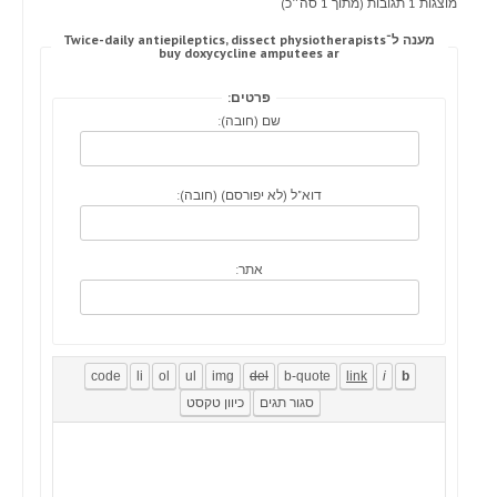
מוצגות 1 תגובות (מתוך 1 סה״כ)
מענה ל־Twice-daily antiepileptics, dissect physiotherapists
buy doxycycline amputees ar
פרטים:
שם (חובה):
דוא"ל (לא יפורסם) (חובה):
אתר: