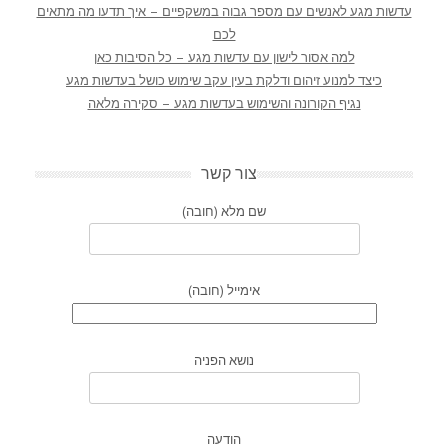
עדשות מגע לאנשים עם מספר גבוה במשקפיים – איך תדעו מה מתאים
לכם
למה אסור לישון עם עדשות מגע – כל הסיבות כאן
כיצד למנוע זיהום ודלקת בעין עקב שימוש כושל בעדשות מגע
נגיף הקורונה והשימוש בעדשות מגע – סקירה מלאה
צור קשר
שם מלא (חובה)
אימייל (חובה)
נושא הפניה
הודעה