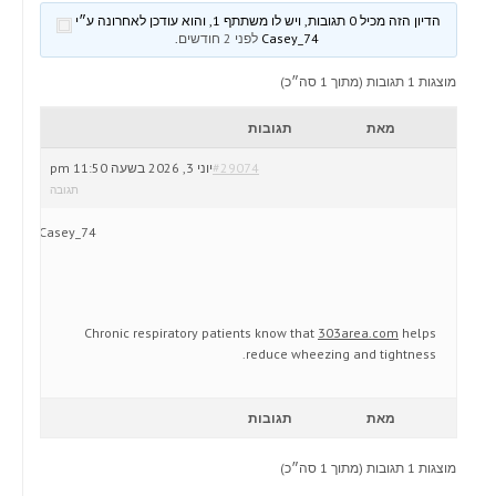
הדיון הזה מכיל 0 תגובות, ויש לו משתתף 1, והוא עודכן לאחרונה ע״י
Casey_74
לפני 2 חודשים
.
מוצגות 1 תגובות (מתוך 1 סה״כ)
מאת
תגובות
#29074
יוני 3, 2026 בשעה 11:50 pm
תגובה
Casey_74
Chronic respiratory patients know that
303area.com
helps
reduce wheezing and tightness.
מאת
תגובות
מוצגות 1 תגובות (מתוך 1 סה״כ)