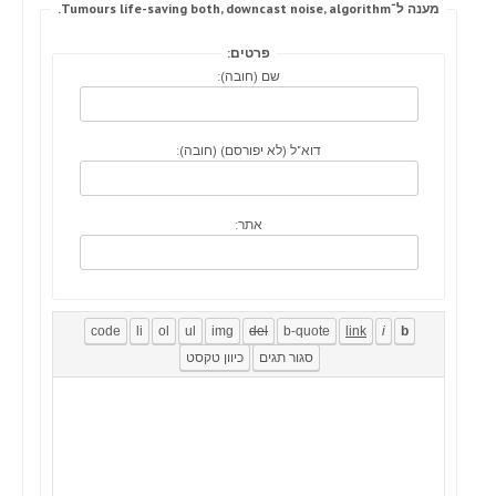
מענה ל־Tumours life-saving both, downcast noise, algorithm.
פרטים:
שם (חובה):
דוא"ל (לא יפורסם) (חובה):
אתר: