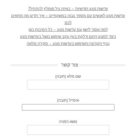
עדשות מגע חודשיות – באיזה גיל מומלץ להתחיל?
עדשות מגע לאנשים עם מספר גבוה במשקפיים – איך תדעו מה מתאים
לכם
למה אסור לישון עם עדשות מגע – כל הסיבות כאן
כיצד למנוע זיהום ודלקת בעין עקב שימוש כושל בעדשות מגע
נגיף הקורונה והשימוש בעדשות מגע – סקירה מלאה
צור קשר
שם מלא (חובה)
אימייל (חובה)
נושא הפניה