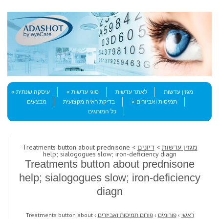
Skip to content
Menu
מגזין עדשות
לאתר עדשות
סוגי עדשות
עיסקה שנתית
תמיסות ואביזרים
בדיקת ראיה מקצועית
מבצעים
כל המותגים
מגזין עדשות
>
דיונים
> Treatments button about prednisone
help; sialogogues slow; iron-deficiency diagn
Treatments button about prednisone
help; sialogogues slow; iron-deficiency
diagn
ראשי
›
פורומים
›
פורום תמיסות ואביזרים
›
Treatments button about