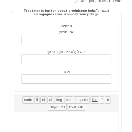
מוצגות 1 תגובות (מתוך 1 סה״כ)
מענה ל־Treatments button about prednisone help;
sialogogues slow; iron-deficiency diagn
פרטים:
שם (חובה):
דוא"ל (לא יפורסם) (חובה):
אתר: