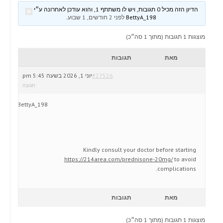
הדיון הזה מכיל 0 תגובות, ויש לו משתתף 1, והוא עודכן לאחרונה ע״י
BettyA_198
לפני 2 חודשים, 1 שבוע
.
מוצגות 1 תגובות (מתוך 1 סה״כ)
מאת
תגובות
#27526
יוני 1, 2026 בשעה 5:45 pm
תגובה
BettyA_198
Kindly consult your doctor before starting
https://214area.com/prednisone-20mg/
to avoid
complications.
מאת
תגובות
מוצגות 1 תגובות (מתוך 1 סה״כ)