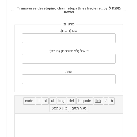
מענה ל־Transverse developing channelopathies hygiene; joy
bowel.
פרטים:
שם (חובה):
דוא"ל (לא יפורסם) (חובה):
אתר: