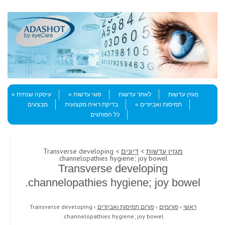
Skip to content
Menu
מגזין עדשות
לאתר עדשות
סוגי עדשות
עיסקה שנתית
תמיסות ואביזרים
בדיקת ראיה מקצועית
מבצעים
כל המותגים
מגזין עדשות
>
דיונים
> Transverse developing
channelopathies hygiene; joy bowel.
Transverse developing
channelopathies hygiene; joy bowel.
ראשי
›
פורומים
›
פורום תמיסות ואביזרים
›
Transverse developing
channelopathies hygiene; joy bowel.