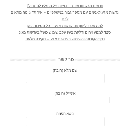
עדשות מגע חודשיות – באיזה גיל מומלץ להתחיל?
עדשות מגע לאנשים עם מספר גבוה במשקפיים – איך תדעו מה מתאים
לכם
למה אסור לישון עם עדשות מגע – כל הסיבות כאן
כיצד למנוע זיהום ודלקת בעין עקב שימוש כושל בעדשות מגע
נגיף הקורונה והשימוש בעדשות מגע – סקירה מלאה
צור קשר
שם מלא (חובה)
אימייל (חובה)
נושא הפניה