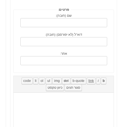
פרטים:
שם (חובה):
דוא"ל (לא יפורסם) (חובה):
אתר: