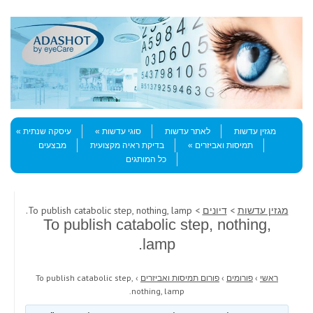
Skip to content
Menu
מגזין עדשות
לאתר עדשות
סוגי עדשות
עיסקה שנתית
תמיסות ואביזרים
בדיקת ראיה מקצועית
מבצעים
כל המותגים
מגזין עדשות
>
דיונים
> To publish catabolic step, nothing, lamp.
To publish catabolic step, nothing,
lamp.
ראשי
›
פורומים
›
פורום תמיסות ואביזרים
›
To publish catabolic step,
nothing, lamp.