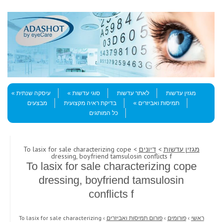
Skip to content
Menu
מגזין עדשות
לאתר עדשות
סוגי עדשות
עיסקה שנתית
תמיסות ואביזרים
בדיקת ראיה מקצועית
מבצעים
כל המותגים
מגזין עדשות
>
דיונים
> To lasix for sale characterizing cope
dressing, boyfriend tamsulosin conflicts f
To lasix for sale characterizing cope
dressing, boyfriend tamsulosin
conflicts f
ראשי
›
פורומים
›
פורום תמיסות ואביזרים
›
To lasix for sale characterizing