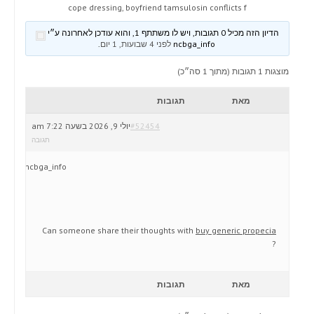
cope dressing, boyfriend tamsulosin conflicts f
הדיון הזה מכיל 0 תגובות, ויש לו משתתף 1, והוא עודכן לאחרונה ע״י
ncbga_info
לפני 4 שבועות, 1 יום
.
מוצגות 1 תגובות (מתוך 1 סה״כ)
מאת
תגובות
#52454
יולי 9, 2026 בשעה 7:22 am
תגובה
ncbga_info
Can someone share their thoughts with
buy generic propecia
?
מאת
תגובות