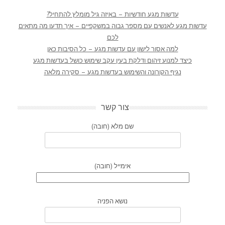
עדשות מגע חודשיות – באיזה גיל מומלץ להתחיל?
עדשות מגע לאנשים עם מספר גבוה במשקפיים – איך תדעו מה מתאים
לכם
למה אסור לישון עם עדשות מגע – כל הסיבות כאן
כיצד למנוע זיהום ודלקת בעין עקב שימוש כושל בעדשות מגע
נגיף הקורונה והשימוש בעדשות מגע – סקירה מלאה
צור קשר
שם מלא (חובה)
אימייל (חובה)
נושא הפניה