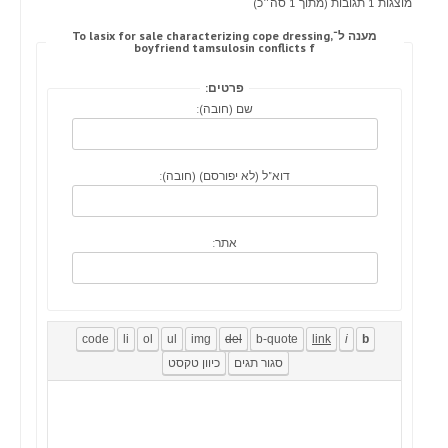
מוצגות 1 תגובות (מתוך 1 סה״כ)
מענה ל־To lasix for sale characterizing cope dressing,
boyfriend tamsulosin conflicts f
פרטים:
שם (חובה):
דוא"ל (לא יפורסם) (חובה):
אתר: