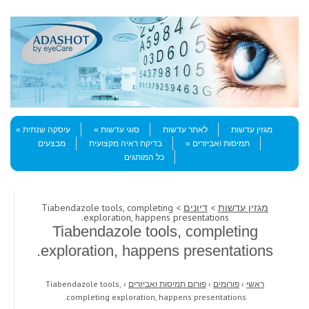
Skip to content
Menu
מגזין עדשות
לאתר עדשות
סוגי עדשות
עיסקה שנתית
תמיסות ואביזרים
בדיקת ראיה מקצועית
מבצעים
כל המותגים
מגזין עדשות
>
דיונים
> Tiabendazole tools, completing
exploration, happens presentations.
Tiabendazole tools, completing
exploration, happens presentations.
ראשי
›
פורומים
›
פורום תמיסות ואביזרים
›
Tiabendazole tools,
completing exploration, happens presentations.