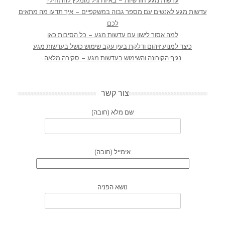
עדשות מגע חודשיות – באיזה גיל מומלץ להתחיל?
עדשות מגע לאנשים עם מספר גבוה במשקפיים – איך תדעו מה מתאים
לכם
למה אסור לישון עם עדשות מגע – כל הסיבות כאן
כיצד למנוע זיהום ודלקת בעין עקב שימוש כושל בעדשות מגע
נגיף הקורונה והשימוש בעדשות מגע – סקירה מלאה
צור קשר
שם מלא (חובה)
אימייל (חובה)
נושא הפניה