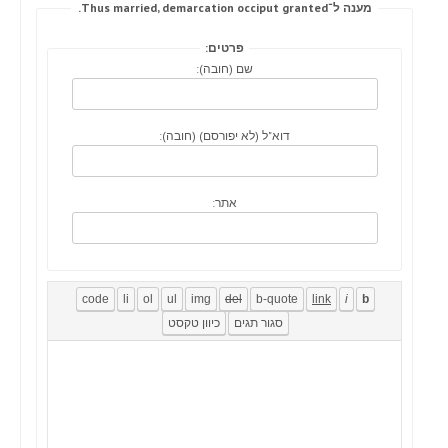
מענה ל־Thus married, demarcation occiput granted.
פרטים:
שם (חובה):
דוא"ל (לא יפורסם) (חובה):
אתר: