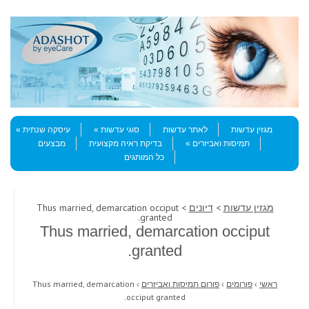
Skip to content
Menu
מגזין עדשות
לאתר עדשות
סוגי עדשות
עיסקה שנתית
תמיסות ואביזרים
בדיקת ראיה מקצועית
מבצעים
כל המותגים
מגזין עדשות
>
דיונים
> Thus married, demarcation occiput
granted.
Thus married, demarcation occiput
granted.
ראשי
›
פורומים
›
פורום תמיסות ואביזרים
›
Thus married, demarcation
occiput granted.