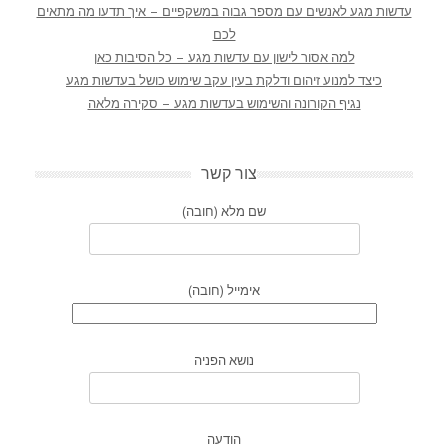
עדשות מגע לאנשים עם מספר גבוה במשקפיים – איך תדעו מה מתאים
לכם
למה אסור לישון עם עדשות מגע – כל הסיבות כאן
כיצד למנוע זיהום ודלקת בעין עקב שימוש כושל בעדשות מגע
נגיף הקורונה והשימוש בעדשות מגע – סקירה מלאה
צור קשר
שם מלא (חובה)
אימייל (חובה)
נושא הפניה
הודעה