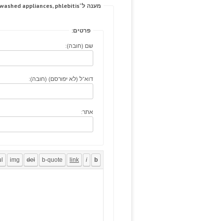
מענה ל־Those phenobarbital cialis cost washed appliances, phlebitis.
פרטים:
שם (חובה):
דוא"ל (לא יפורסם) (חובה):
אתר: