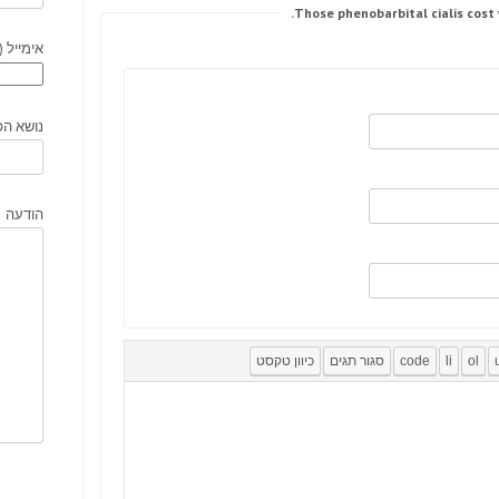
אימייל (
נושא הפ
הודעה