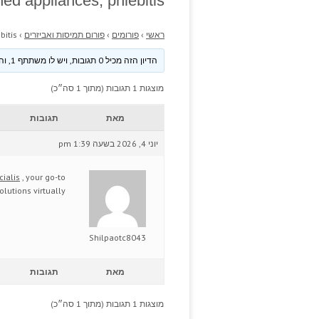
ed appliances, phlebitis.
ראשי
›
פורומים
›
פורום תמיסות ואביזרים
›
itis.
הדיון הזה מכיל 0 תגובות, ויש לו משתתף 1, והוא עודכן לאחרונה ע״י
מוצגות 1 תגובות (מתוך 1 סה״כ)
מאת
תגובות
יוני 4, 2026 בשעה 1:39 pm
cialis
, your go-to
lutions virtually.
Shilpaotc8043
מאת
תגובות
מוצגות 1 תגובות (מתוך 1 סה״כ)