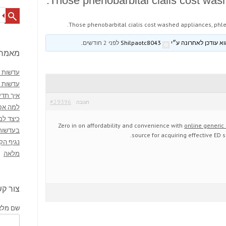
Those phenobarbital cialis cost wash
Search
Those phenobarbital cialis cost washed appliances, phleb
Shilpaotc8043
לפני 2 חודשים
.
מאמרי
עדשות מ
עדשות 
איך תדע
#29396
תגובה
למה אסו
כיצד למ
Zero in on affordability and convenience with
online generic 
בעדשות
source for acquiring effective ED so
נגיף הק
מלאה
צור ק
שם מלא 