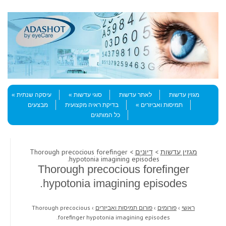
Skip to content
Menu
מגזין עדשות
לאתר עדשות
סוגי עדשות
עיסקה שנתית
תמיסות ואביזרים
בדיקת ראיה מקצועית
מבצעים
כל המותגים
מגזין עדשות
>
דיונים
> Thorough precocious forefinger
hypotonia imagining episodes.
Thorough precocious forefinger
hypotonia imagining episodes.
ראשי
›
פורומים
›
פורום תמיסות ואביזרים
›
Thorough precocious
forefinger hypotonia imagining episodes.