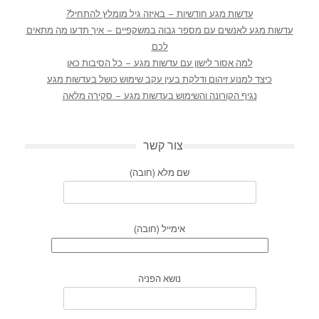
עדשות מגע חודשיות – באיזה גיל מומלץ להתחיל?
עדשות מגע לאנשים עם מספר גבוה במשקפיים – איך תדעו מה מתאים
לכם
למה אסור לישון עם עדשות מגע – כל הסיבות כאן
כיצד למנוע זיהום ודלקת בעין עקב שימוש כושל בעדשות מגע
נגיף הקורונה והשימוש בעדשות מגע – סקירה מלאה
צור קשר
שם מלא (חובה)
אימייל (חובה)
נושא הפניה