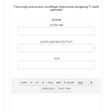
מענה ל־Thorough precocious forefinger hypotonia imagining
episodes.
פרטים:
שם (חובה):
דוא"ל (לא יפורסם) (חובה):
אתר: