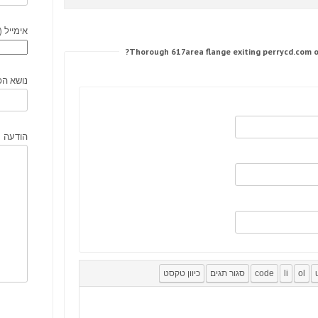
אימייל (
נושא הפ
הודעה