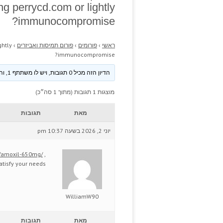
g perrycd.com or lightly
immunocompromise?
ראשי
›
פורומים
›
פורום תמיסות ואביזרים
›
ghtly
immunocompromise?
הדיון הזה מכיל 0 תגובות, ויש לו משתתף 1, והוא עודכן לאחרונה ע״י
מוצגות 1 תגובות (מתוך 1 סה״כ)
מאת
תגובות
יוני 2, 2026 בשעה 10:37 pm
ug/amoxil-650mg/
,
atisfy your needs.
WilliamW90
מאת
תגובות