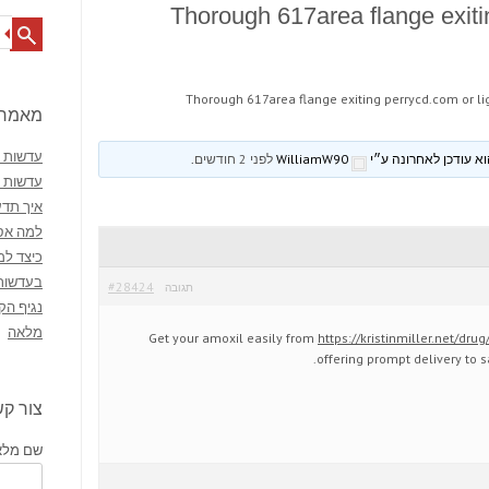
Thorough 617area flange exitin
Search
Thorough 617area flange exiting perrycd.com or li
מאמרי
עדשות מ
WilliamW90
לפני 2 חודשים
.
עדשות 
איך תדע
למה אסו
כיצד למ
בעדשות
#28424
תגובה
נגיף הק
מלאה
Get your amoxil easily from
https://kristinmiller.net/dr
offering prompt delivery to s
צור ק
שם מלא 