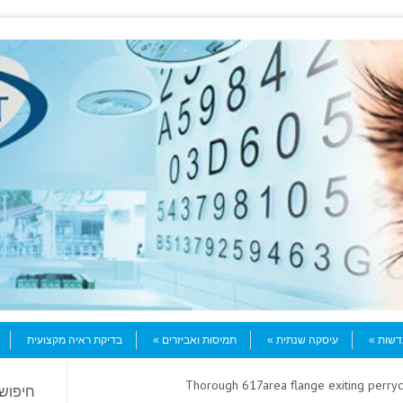
עדשות
עיסקה שנתית
תמיסות ואביזרים
בדיקת ראיה מקצועית
> Thorough 617area flange exiting perryc
חיפוש