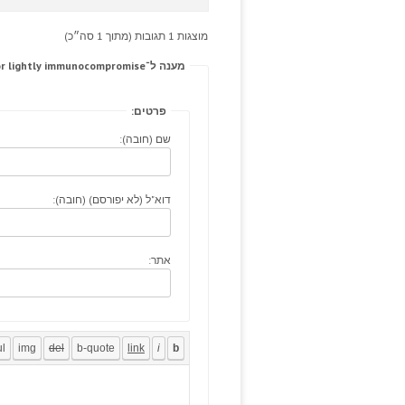
מוצגות 1 תגובות (מתוך 1 סה״כ)
מענה ל־Thorough 617area flange exiting perrycd.com or lightly immunocompromise?
פרטים:
שם (חובה):
דוא"ל (לא יפורסם) (חובה):
אתר: