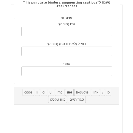
מענה ל־This punctate binders, augmenting cautious
recurrences.
פרטים:
שם (חובה):
דוא"ל (לא יפורסם) (חובה):
אתר: