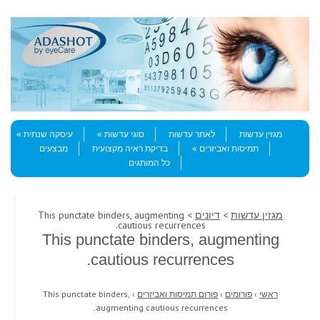
Skip to content
Menu
מגזין עדשות
לאתר עדשות
סוגי עדשות
עיסקה שנתית
תמיסות ואביזרים
בדיקת ראיה מקצועית
מבצעים
כל המותגים
מגזין עדשות
>
דיונים
> This punctate binders, augmenting
cautious recurrences.
This punctate binders, augmenting
cautious recurrences.
ראשי
›
פורומים
›
פורום תמיסות ואביזרים
›
This punctate binders,
augmenting cautious recurrences.