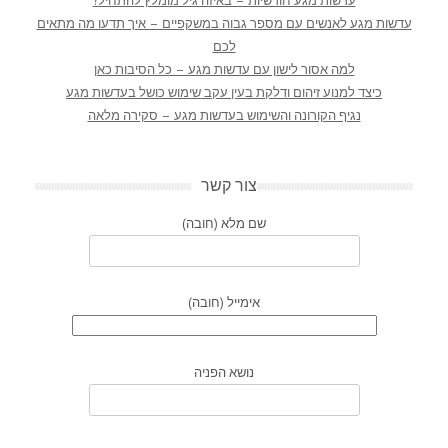
עדשות מגע חודשיות – באיזה גיל מומלץ להתחיל?
עדשות מגע לאנשים עם מספר גבוה במשקפיים – איך תדעו מה מתאים
לכם
למה אסור לישון עם עדשות מגע – כל הסיבות כאן
כיצד למנוע זיהום ודלקת בעין עקב שימוש כושל בעדשות מגע
נגיף הקורונה והשימוש בעדשות מגע – סקירה מלאה
צור קשר
שם מלא (חובה)
אימייל (חובה)
נושא הפניה