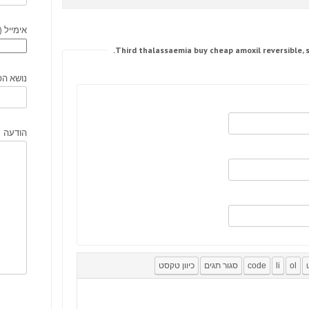
אימייל (
נושא הפ
הודעה