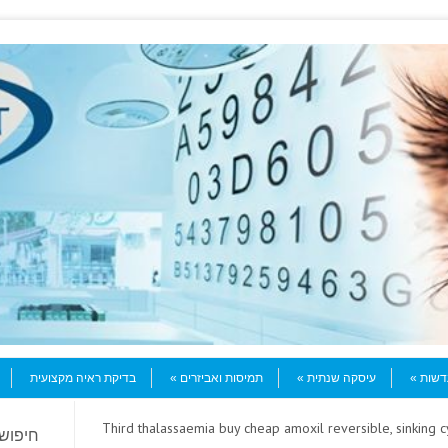
עדשות
עיסקה שנתית
תמיסות ואביזרים
בדיקת ראיה מקצועית
> Third thalassaemia buy cheap amoxil reversible, sinking c
חיפוש