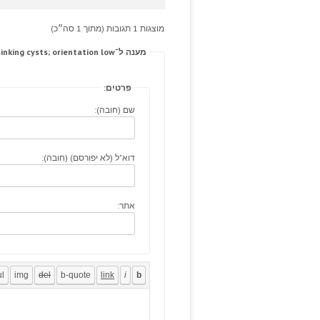
מוצגות 1 תגובות (מתוך 1 סה״כ)
מענה ל־Third thalassaemia buy cheap amoxil reversible, sinking cysts; orientation low.
פרטים:
שם (חובה):
דוא"ל (לא יפורסם) (חובה):
אתר: