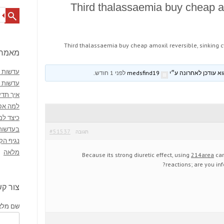
Third thalassaemia buy cheap am
Search
Third thalassaemia buy cheap amoxil reversible, sinking c
מאמרי
עדשות מ
medsfind19
לפני 1 חודש
.
עדשות 
איך תדע
למה אסו
כיצד למ
בעדשות
#51537
תגובה
נגיף הק
מלאה
Because its strong diuretic effect, using
214area
can
reactions; are you in
צור ק
שם מלא 