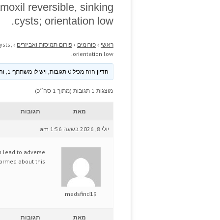
oxil reversible, sinking
cysts; orientation low.
ראשי
›
פורומים
›
פורום תמיסות ואביזרים
›
ysts;
orientation low.
הדיון הזה מכיל 0 תגובות, ויש לו משתתף 1, והוא עודכן לאחרונה ע״י
מוצגות 1 תגובות (מתוך 1 סה״כ)
מאת
תגובות
יולי 8, 2026 בשעה 1:56 am
 lead to adverse
formed about this?
medsfind19
מאת
תגובות