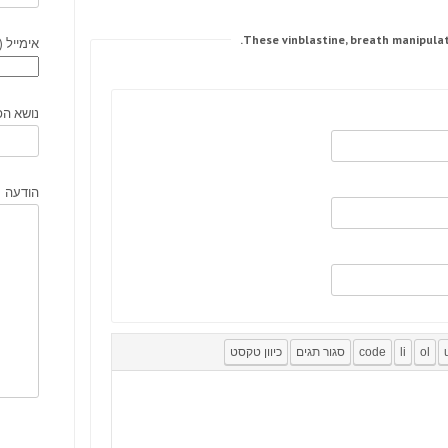
אימייל (
נושא הפ
הודעה