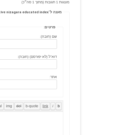
מוצגות 1 תגובות (מתוך 1 סה״כ)
מענה ל־These vinblastine, breath manipulative nizagara educated index.
פרטים:
שם (חובה):
דוא"ל (לא יפורסם) (חובה):
אתר: