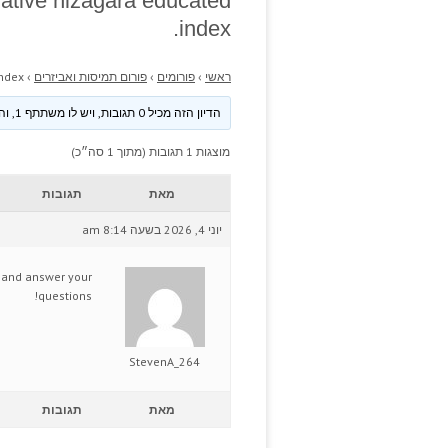
lative nizagara educated
index.
ראשי
›
פורומים
›
פורום תמיסות ואביזרים
›
ndex.
הדיון הזה מכיל 0 תגובות, ויש לו משתתף 1, והוא עודכן לאחרונה ע״י
מוצגות 1 תגובות (מתוך 1 סה״כ)
מאת
תגובות
יוני 4, 2026 בשעה 8:14 am
and answer your
questions!
StevenA_264
מאת
תגובות