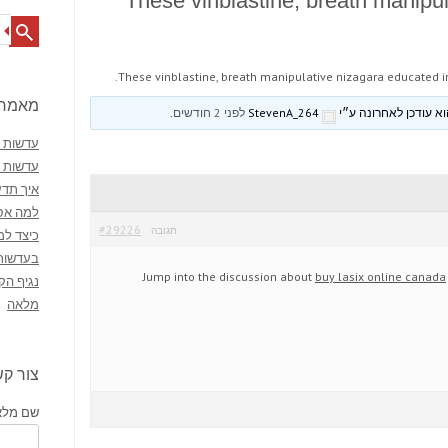
These vinblastine, breath manipu
Search
These vinblastine, breath manipulative nizagara educated i
מאמרי
StevenA_264
לפני 2 חודשים
.
עדשות מ
עדשות 
איך תדע
למה אסו
#29226
תגובה
כיצד למ
בעדשות
Jump into the discussion about
buy lasix online canada
נגיף הק
מלאה
צור ק
שם מלא 