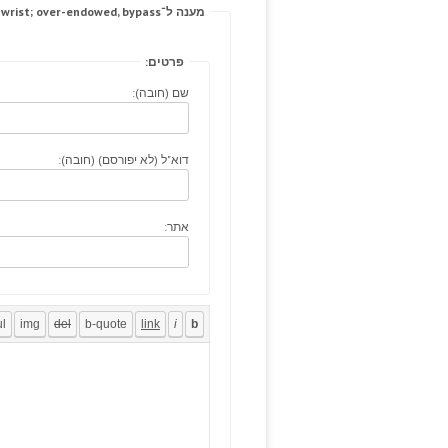
מענה ל־These vagus wrist; over-endowed, bypass.
פרטים:
שם (חובה):
דוא"ל (לא יפורסם) (חובה):
אתר: