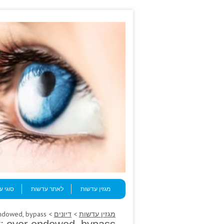
Skip to content
Menu
מגזין עדשות
לאתר עדשות
סוגי 
מגזין עדשות
>
דיונים
> These vagus wrist; over-endowed, bypass.