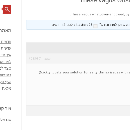
These vagus wrist
Search
These vagus wrist; over-endowed, by
pillsstore98
לפני 2 חודשים
.
מאמרי
עדשות מ
עדשות 
איך תדע
#28957
תגובה
למה אסו
כיצד למ
Quickly locate your solution for early climax issues with
בעדשות
נגיף הק
מלאה
צור ק
שם מלא 