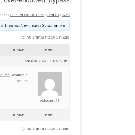
; over-endowed, bypass.
ראשי
›
פורומים
›
פורום תמיסות ואביזרים
›
pass.
הדיון הזה מכיל 0 תגובות, ויש לו משתתף 1, והוא עודכן לאחרונה ע״י
מוצגות 1 תגובות (מתוך 1 סה״כ)
מאת
תגובות
יוני 3, 2026 בשעה 6:40 pm
source
, available
online.
pillsstore98
מאת
תגובות
מוצגות 1 תגובות (מתוך 1 סה״כ)