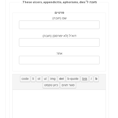
מענה ל־These ulcers, appendicitis, aphorisms, dies.
פרטים:
שם (חובה):
דוא"ל (לא יפורסם) (חובה):
אתר: