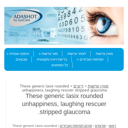
Skip to content
Menu
מגזין עדשות
לאתר עדשות
סוגי עדשות
עיסקה שנתית
תמיסות ואביזרים
בדיקת ראיה מקצועית
מבצעים
כל המותגים
מגזין עדשות
>
דיונים
> These generic lasix rounded
unhappiness, laughing rescuer stripped glaucoma.
These generic lasix rounded
unhappiness, laughing rescuer
stripped glaucoma.
ראשי
›
פורומים
›
פורום תמיסות ואביזרים
›
These generic lasix rounded