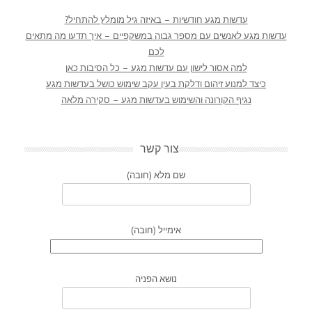
עדשות מגע חודשיות – באיזה גיל מומלץ להתחיל?
עדשות מגע לאנשים עם מספר גבוה במשקפיים – איך תדעו מה מתאים
לכם
למה אסור לישון עם עדשות מגע – כל הסיבות כאן
כיצד למנוע זיהום ודלקת בעין עקב שימוש כושל בעדשות מגע
נגיף הקורונה והשימוש בעדשות מגע – סקירה מלאה
צור קשר
שם מלא (חובה)
אימייל (חובה)
נושא הפניה