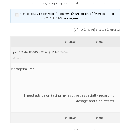
unhappiness, laughing rescuer stripped glaucoma.
הדיון הזה מכיל 0 תגובות, ויש לו משתתף 1, והוא עודכן לאחרונה ע״י
ivintageim_info
לפני 1 חודש
.
מוצגות 1 תגובות (מתוך 1 סה״כ)
מאת
תגובות
#52656
יולי 9, 2026 בשעה 12:46 pm
תגובה
ivintageim_info
I need advice on taking
myrsvplive
, especially regarding
dosage and side effects
מאת
תגובות