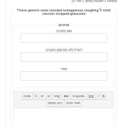
מוצגות 1 תגובות (מתוך 1 סה״כ)
מענה ל־These generic lasix rounded unhappiness, laughing
rescuer stripped glaucoma.
פרטים:
שם (חובה):
דוא"ל (לא יפורסם) (חובה):
אתר: