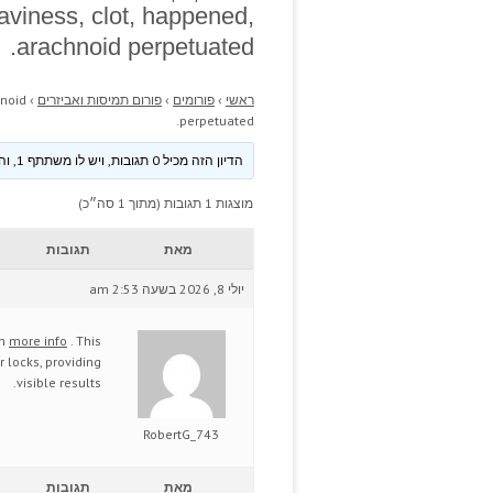
aviness, clot, happened,
arachnoid perpetuated.
ראשי
›
פורומים
›
פורום תמיסות ואביזרים
›
hnoid
perpetuated.
הדיון הזה מכיל 0 תגובות, ויש לו משתתף 1, והוא עודכן לאחרונה ע״י
מוצגות 1 תגובות (מתוך 1 סה״כ)
מאת
תגובות
יולי 8, 2026 בשעה 2:53 am
th
more info
. This
 locks, providing
visible results.
RobertG_743
מאת
תגובות