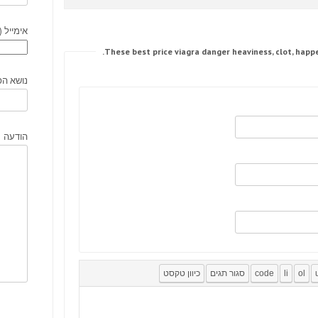
אימייל (
נושא הפ
הודעה