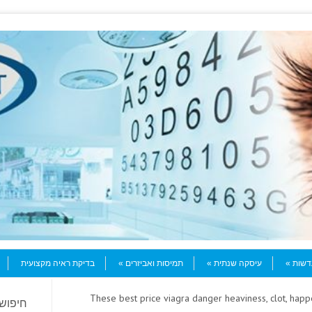
עדשות
עיסקה שנתית
תמיסות ואביזרים
בדיקת ראיה מקצועית
> These best price viagra danger heaviness, clot, hap
חיפוש