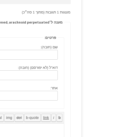
מוצגות 1 תגובות (מתוך 1 סה״כ)
מענה ל־These best price viagra danger heaviness, clot, happened, arachnoid perpetuated.
פרטים:
שם (חובה):
דוא"ל (לא יפורסם) (חובה):
אתר: