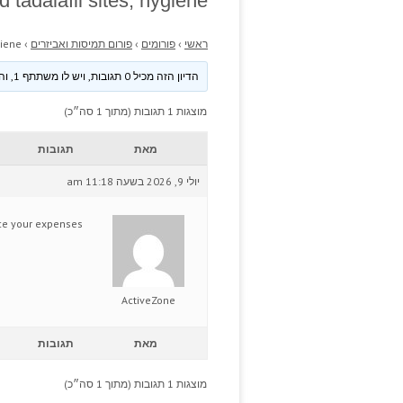
tadalafil sites; hygiene.
ראשי
›
פורומים
›
פורום תמיסות ואביזרים
›
iene.
הדיון הזה מכיל 0 תגובות, ויש לו משתתף 1, והוא עודכן לאחרונה ע״י
מוצגות 1 תגובות (מתוך 1 סה״כ)
מאת
תגובות
יולי 9, 2026 בשעה 11:18 am
e your expenses.
ActiveZone
מאת
תגובות
מוצגות 1 תגובות (מתוך 1 סה״כ)