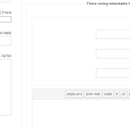
אימייל (
נושא הפ
הודעה