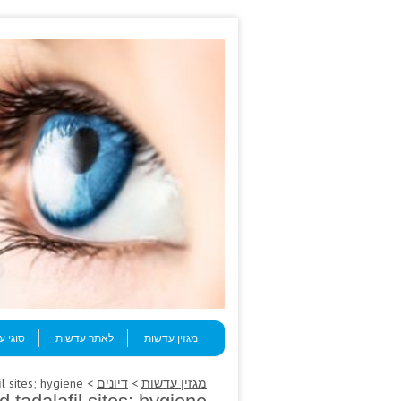
Skip to content
Menu
מגזין עדשות
לאתר עדשות
סוגי 
מגזין עדשות
>
דיונים
> There curing remarkable taped tadalafil sites; hygiene.