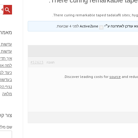
There curing remarkable taped 
Search
There curing remarkable taped tadalafil sites; hyg
ActiveZone
לפני 4 שבועות
.
מאמרי
עדשות מ
עדשות 
איך תדע
#52623
תגובה
למה אסו
כיצד למ
Discover leading costs for
source
and reduc
בעדשות
נגיף הק
מלאה
צור ק
שם מלא 