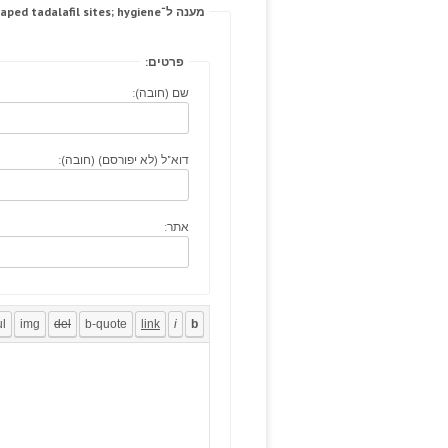
מענה ל־There curing remarkable taped tadalafil sites; hygiene.
פרטים:
שם (חובה):
דוא"ל (לא יפורסם) (חובה):
אתר: