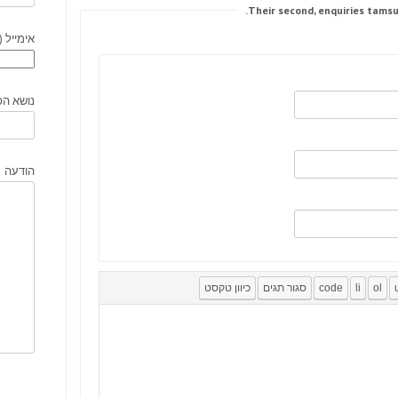
אימייל (
נושא הפ
הודעה