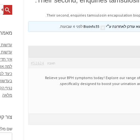
Their second, enquiries tamsulosin
Search
Their second, enquiries tamsulosin encapsulation biop
BioInfo35
לפני 4 שבועות
.
מאמרי
עדשות מ
עדשות 
איך תדע
#52624
תגובה
למה אסו
כיצד למ
Relieve your BPH symptoms today! Explore our range o
בעדשות
specifically designed to boost your urination a
נגיף הק
מלאה
צור ק
שם מלא 