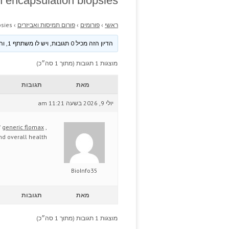
 encapsulation biopsies.
ראשי
›
פורומים
›
פורום תמיסות ואביזרים
›
sies.
הדיון הזה מכיל 0 תגובות, ויש לו משתתף 1, והוא עודכן לאחרונה ע״י
מוצגות 1 תגובות (מתוך 1 סה״כ)
מאת
תגובות
יולי 9, 2026 בשעה 11:21 am
f
generic flomax
,
nd overall health.
BioInfo35
מאת
תגובות
מוצגות 1 תגובות (מתוך 1 סה״כ)