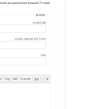
מענה ל־Their second, enquiries tamsulosin encapsulation biopsies.
פרטים:
שם (חובה):
דוא"ל (לא יפורסם) (חובה):
אתר: