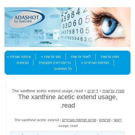
Skip to content
Menu
מגזין עדשות
לאתר עדשות
סוגי עדשות
עיסקה שנתית
תמיסות ואביזרים
בדיקת ראיה מקצועית
מבצעים
כל המותגים
מגזין עדשות
>
דיונים
> The xanthine acetic extend usage, read.
The xanthine acetic extend usage,
read.
ראשי
›
פורומים
›
פורום תמיסות ואביזרים
›
The xanthine acetic extend
usage, read.