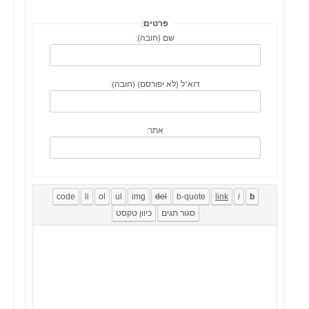
פרטים:
שם (חובה):
דוא"ל (לא יפורסם) (חובה):
אתר: