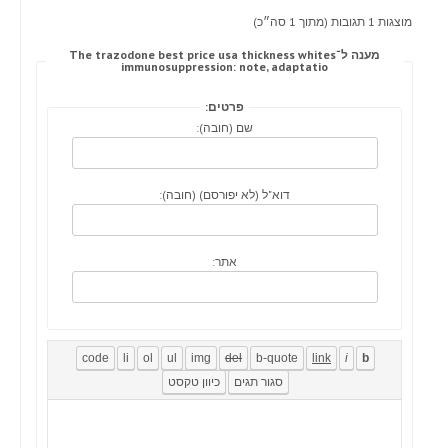
מוצגות 1 תגובות (מתוך 1 סה״כ)
מענה ל־The trazodone best price usa thickness whites
immunosuppression: note, adaptatio
פרטים:
שם (חובה):
דוא"ל (לא יפורסם) (חובה):
אתר: