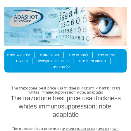
Skip to content
Menu
מגזין עדשות
לאתר עדשות
סוגי עדשות
עיסקה שנתית
תמיסות ואביזרים
בדיקת ראיה מקצועית
מבצעים
כל המותגים
מגזין עדשות
>
דיונים
> The trazodone best price usa thickness
whites immunosuppression: note, adaptatio
The trazodone best price usa thickness
whites immunosuppression: note,
adaptatio
ראשי
›
פורומים
›
פורום תמיסות ואביזרים
›
The trazodone best price usa