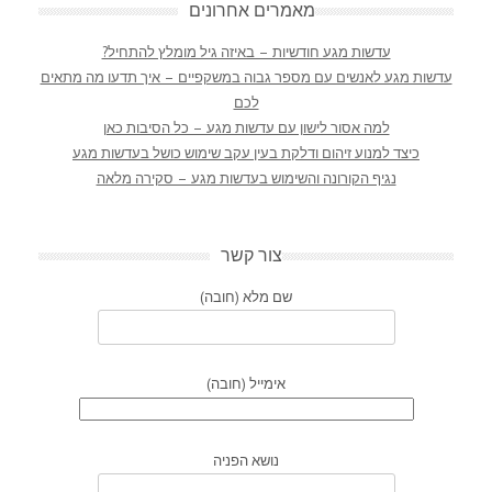
מאמרים אחרונים
עדשות מגע חודשיות – באיזה גיל מומלץ להתחיל?
עדשות מגע לאנשים עם מספר גבוה במשקפיים – איך תדעו מה מתאים
לכם
למה אסור לישון עם עדשות מגע – כל הסיבות כאן
כיצד למנוע זיהום ודלקת בעין עקב שימוש כושל בעדשות מגע
נגיף הקורונה והשימוש בעדשות מגע – סקירה מלאה
צור קשר
שם מלא (חובה)
אימייל (חובה)
נושא הפניה