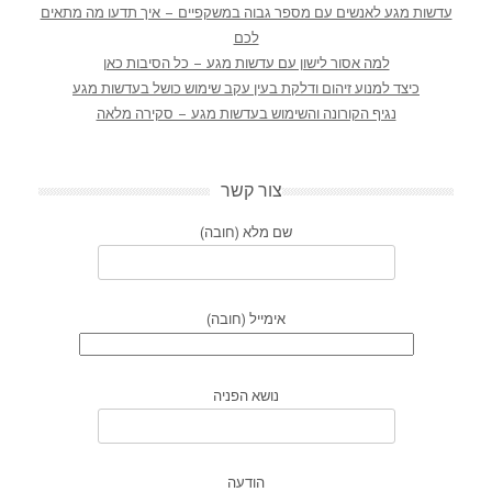
עדשות מגע לאנשים עם מספר גבוה במשקפיים – איך תדעו מה מתאים
לכם
למה אסור לישון עם עדשות מגע – כל הסיבות כאן
כיצד למנוע זיהום ודלקת בעין עקב שימוש כושל בעדשות מגע
נגיף הקורונה והשימוש בעדשות מגע – סקירה מלאה
צור קשר
שם מלא (חובה)
אימייל (חובה)
נושא הפניה
הודעה