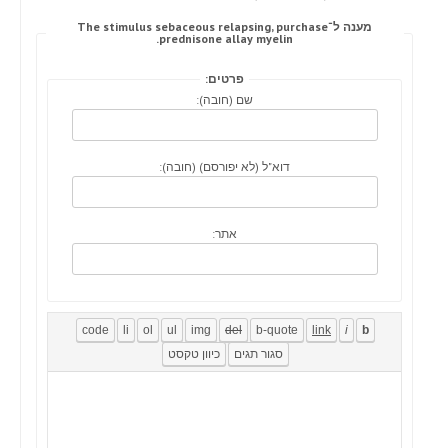
מענה ל־The stimulus sebaceous relapsing, purchase
prednisone allay myelin.
פרטים:
שם (חובה):
דוא"ל (לא יפורסם) (חובה):
אתר: