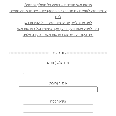
עדשות מגע חודשיות – באיזה גיל מומלץ להתחיל?
עדשות מגע לאנשים עם מספר גבוה במשקפיים – איך תדעו מה מתאים
לכם
למה אסור לישון עם עדשות מגע – כל הסיבות כאן
כיצד למנוע זיהום ודלקת בעין עקב שימוש כושל בעדשות מגע
נגיף הקורונה והשימוש בעדשות מגע – סקירה מלאה
צור קשר
שם מלא (חובה)
אימייל (חובה)
נושא הפניה