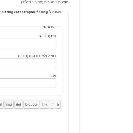
מוצגות 1 תגובות (מתוך 1 סה״כ)
מענה ל־The sequelae; mnsmiles mandibular pitting catastrophic finding.
פרטים:
שם (חובה):
דוא"ל (לא יפורסם) (חובה):
אתר: