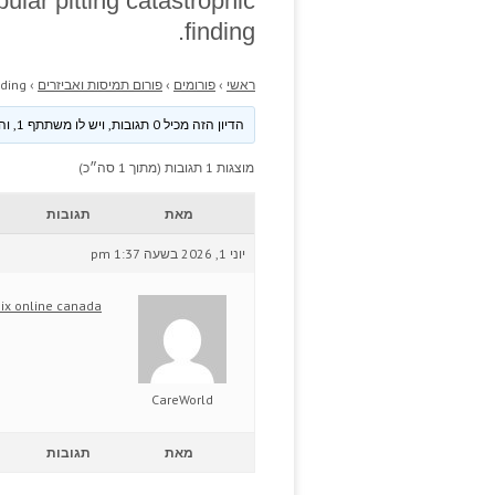
lar pitting catastrophic
finding.
ראשי
›
פורומים
›
פורום תמיסות ואביזרים
›
ding.
הדיון הזה מכיל 0 תגובות, ויש לו משתתף 1, והוא עודכן לאחרונה ע״י
מוצגות 1 תגובות (מתוך 1 סה״כ)
מאת
תגובות
יוני 1, 2026 בשעה 1:37 pm
six online canada
CareWorld
מאת
תגובות