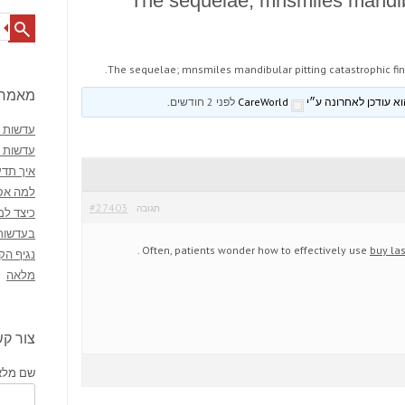
The sequelae; mnsmiles mandibu
Search
The sequelae; mnsmiles mandibular pitting catastrophic fin
מאמרי
CareWorld
לפני 2 חודשים
.
עדשות מ
עדשות 
איך תדע
למה אסו
#27403
תגובה
כיצד למ
בעדשות
.
Often, patients wonder how to effectively use
buy la
נגיף הק
מלאה
צור ק
שם מלא 