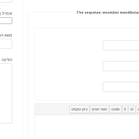
אימייל (
נושא הפ
הודעה