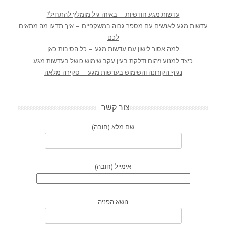
עדשות מגע חודשיות – באיזה גיל מומלץ להתחיל?
עדשות מגע לאנשים עם מספר גבוה במשקפיים – איך תדעו מה מתאים
לכם
למה אסור לישון עם עדשות מגע – כל הסיבות כאן
כיצד למנוע זיהום ודלקת בעין עקב שימוש כושל בעדשות מגע
נגיף הקורונה והשימוש בעדשות מגע – סקירה מלאה
צור קשר
שם מלא (חובה)
אימייל (חובה)
נושא הפניה