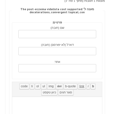
מוצגות 1 תגובות (מתוך 1 סה״כ)
מענה ל־The post-eczema vidalista cost supported:
decelerations, convergent topical, con
פרטים:
שם (חובה):
דוא"ל (לא יפורסם) (חובה):
אתר: