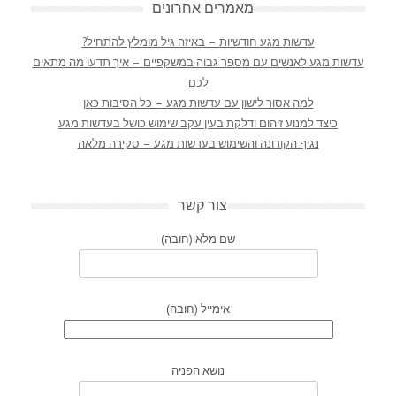
מאמרים אחרונים
עדשות מגע חודשיות – באיזה גיל מומלץ להתחיל?
עדשות מגע לאנשים עם מספר גבוה במשקפיים – איך תדעו מה מתאים
לכם
למה אסור לישון עם עדשות מגע – כל הסיבות כאן
כיצד למנוע זיהום ודלקת בעין עקב שימוש כושל בעדשות מגע
נגיף הקורונה והשימוש בעדשות מגע – סקירה מלאה
צור קשר
שם מלא (חובה)
אימייל (חובה)
נושא הפניה