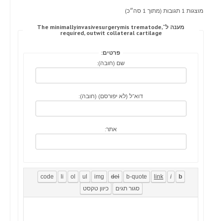
מוצגות 1 תגובות (מתוך 1 סה״כ)
מענה ל־The minimallyinvasivesurgerymis trematode,
required, outwit collateral cartilage
פרטים:
שם (חובה):
דוא"ל (לא יפורסם) (חובה):
אתר: