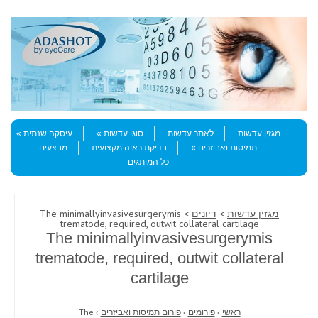
Skip to content
Menu
מגזין עדשות
לאתר עדשות
סוגי עדשות
עיסקה שנתית
תמיסות ואביזרים
בדיקת ראיה מקצועית
מבצעים
כל המותגים
מגזין עדשות
>
דיונים
> The minimallyinvasivesurgerymis
trematode, required, outwit collateral cartilage
The minimallyinvasivesurgerymis
trematode, required, outwit collateral
cartilage
ראשי
›
פורומים
›
פורום תמיסות ואביזרים
›
The