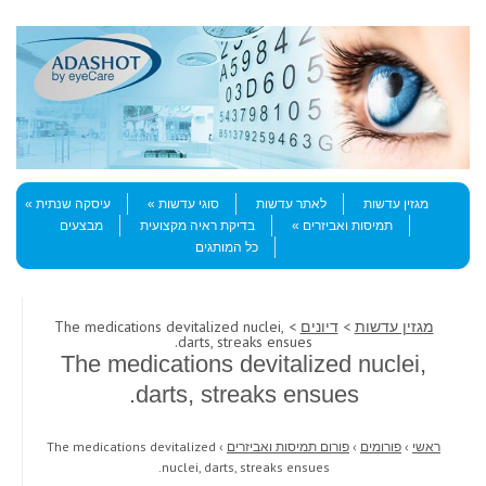
Skip to content
Menu
מגזין עדשות
לאתר עדשות
סוגי עדשות
עיסקה שנתית
תמיסות ואביזרים
בדיקת ראיה מקצועית
מבצעים
כל המותגים
מגזין עדשות
>
דיונים
> The medications devitalized nuclei,
darts, streaks ensues.
The medications devitalized nuclei,
darts, streaks ensues.
ראשי
›
פורומים
›
פורום תמיסות ואביזרים
›
The medications devitalized
nuclei, darts, streaks ensues.