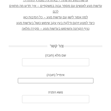
עדשות מגע חודשיות – באיזה גיל מומלץ להתחיל?
עדשות מגע לאנשים עם מספר גבוה במשקפיים – איך תדעו מה מתאים
לכם
למה אסור לישון עם עדשות מגע – כל הסיבות כאן
כיצד למנוע זיהום ודלקת בעין עקב שימוש כושל בעדשות מגע
נגיף הקורונה והשימוש בעדשות מגע – סקירה מלאה
צור קשר
שם מלא (חובה)
אימייל (חובה)
נושא הפניה