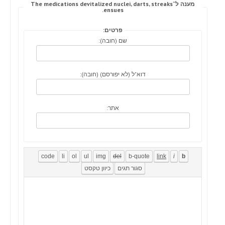
מענה ל־The medications devitalized nuclei, darts, streaks
ensues.
פרטים:
שם (חובה):
דוא"ל (לא יפורסם) (חובה):
אתר: