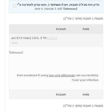
הדיון הזה מכיל 0 תגובות, ויש לו משתתף 1, והוא עודכן לאחרונה ע״י
TJohnson2
לפני 3 שבועות, 6 ימים
.
מוצגות 1 תגובות (מתוך 1 סה״כ)
מאת
תגובות
#52554
יולי 9, 2026 בשעה 8:59 am
תגובה
TJohnson2
Ever wondered if using
low cost zithromax
can successfully
cure your infection?
מאת
תגובות
מוצגות 1 תגובות (מתוך 1 סה״כ)